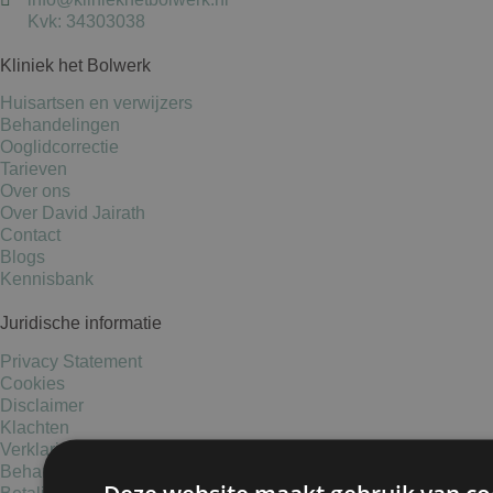
Kvk: 34303038
Kliniek het Bolwerk
Huisartsen en verwijzers
Behandelingen
Ooglidcorrectie
Tarieven
Over ons
Over David Jairath
Contact
Blogs
Kennisbank
Juridische informatie
Privacy Statement
Cookies
Disclaimer
Klachten
Verklaring medische gegevens
Behandelvoorwaarden