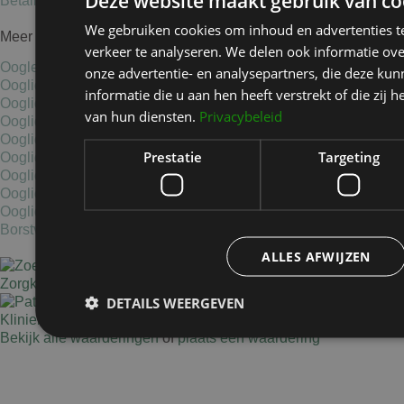
Deze website maakt gebruik van co
Betalingsmogelijkheden
We gebruiken cookies om inhoud en advertenties t
Meer informatie
verkeer te analyseren. We delen ook informatie ov
Oogleden liften
onze advertentie- en analysepartners, die deze k
Ooglidcorrectie Haarlem
informatie die u aan hen heeft verstrekt of die zi
Ooglidcorrectie Hoofddorp
van hun diensten.
Privacybeleid
Ooglidcorrectie Amsterdam
Ooglidcorrectie Noord-Holland
Prestatie
Targeting
Ooglidcorrectie Bloemendaal
Ooglidcorrectie Zaandam
Ooglidcorrectie IJmuiden
Ooglidcorrectie Beverwijk
Borstvergroting Haarlem
ALLES AFWIJZEN
DETAILS WEERGEVEN
Kliniek Het Bolwerk
is gewaardeerd op ZorgkaartNederland.
Bekijk alle waarderingen
of
plaats een waardering
Prestatie
Targeting
Fu