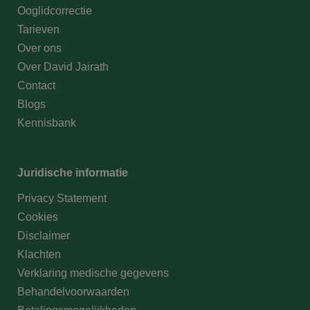
Ltd.
Ooglidcorrectie
kliniekhetbolwerk.nl
Tarieven
Over ons
Over David Jairath
Contact
Blogs
Kennisbank
Google Privacy Policy
n
Juridische informatie
Privacy Statement
Cookies
Disclaimer
Klachten
Verklaring medische gegevens
Behandelvoorwaarden