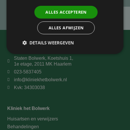
ALLES ACCEPTEREN
ALLES AFWIJZEN
DETAILS WEERGEVEN
Contact
Staten Bolwerk, Koetshuis 1,
1e etage, 2011 MK Haarlem
Prestatie
Targeting
Functioneel
023-5837405
Prestatiecookies worden gebruikt om te zien hoe
info@kliniekhetbolwerk.nl
bezoekers de website gebruiken, bijv. analytische
cookies. Deze cookies kunnen niet worden gebruikt
Kvk: 34303038
om een bepaalde bezoeker direct te identificeren.
Kliniek het Bolwerk
Naam
Aanbieder
/
Domein
Vervaldatum
Huisartsen en verwijzers
wp-
Sessie
OnTheGoSystems
Behandelingen
wpml_current_language