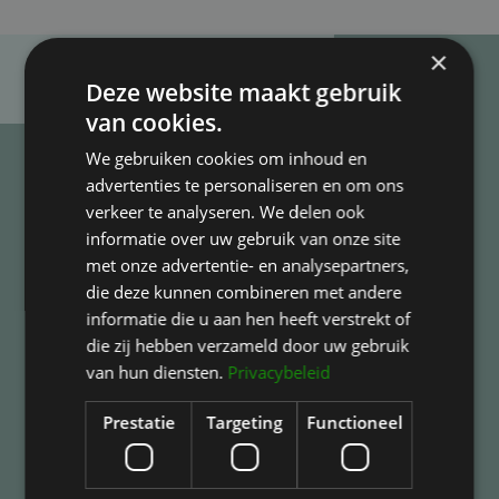
×
Deze website maakt gebruik
van cookies.
We gebruiken cookies om inhoud en
advertenties te personaliseren en om ons
Jouw gezondheid is mijn
verkeer te analyseren. We delen ook
informatie over uw gebruik van onze site
prioriteit
met onze advertentie- en analysepartners,
die deze kunnen combineren met andere
informatie die u aan hen heeft verstrekt of
Maak een afspraak en ik geef je een eerlijk advies
die zij hebben verzameld door uw gebruik
van hun diensten.
Privacybeleid
Prestatie
Targeting
Functioneel
Maak een afspraak