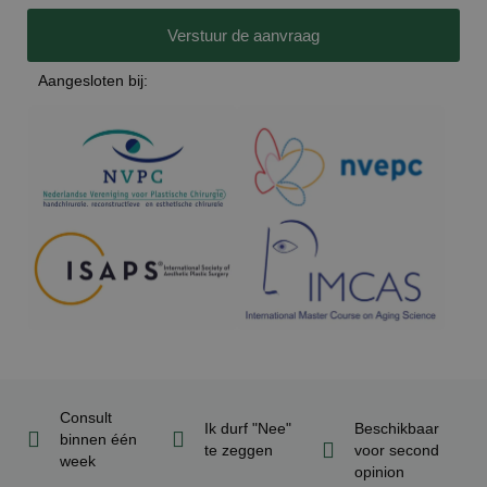
Verstuur de aanvraag
Aangesloten bij:
Consult
Ik durf "Nee"
Beschikbaar
binnen één
te zeggen
voor second
week
opinion