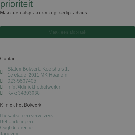
prioriteit
Maak een afspraak en krijg eerlijk advies
Maak een afspraak
Contact
Staten Bolwerk, Koetshuis 1,
1e etage, 2011 MK Haarlem
023-5837405
info@kliniekhetbolwerk.nl
Kvk: 34303038
Kliniek het Bolwerk
Huisartsen en verwijzers
Behandelingen
Ooglidcorrectie
Tarieven