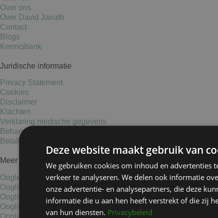
Over ons
Over David Jairath
Contact
Blogs
Kennisbank
Juridische informatie
Privacy Statement
Cookies
Disclaimer
Klachten
Verklaring medische gegevens
Behandelvoorwaarden
Betalingsmogelijkheden
Deze website maakt gebruik van co
Meer informatie
We gebruiken cookies om inhoud en advertenties t
verkeer te analyseren. We delen ook informatie ov
Oogleden liften
Ooglidcorrectie Haarlem
onze advertentie- en analysepartners, die deze k
Ooglidcorrectie Hoofddorp
informatie die u aan hen heeft verstrekt of die zi
Ooglidcorrectie Amsterdam
van hun diensten.
Privacybeleid
Ooglidcorrectie Noord-Holland