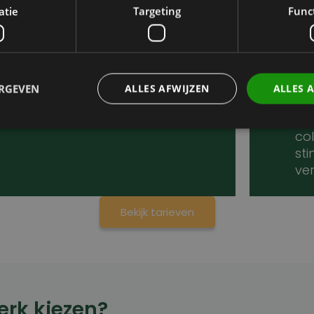
sp
ollageenstimulerende
atie
Targeting
Func
ve
ehandelingen worden vooraf
ve
pecifieke richtlijnen gegeven om de
Fil
uid goed voor te bereiden.
op
her
ERGEVEN
ALLES AFWIJZEN
ALLES 
La
in
co
sti
Prestatie
Targeting
Functioneel
ve
den gebruikt om te zien hoe bezoekers de website gebruiken, bijv. analytische cookies
om een bepaalde bezoeker direct te identificeren.
Bekijk tarieven
Aanbieder
/
Domein
Vervaldatum
Omschrijving
Sessie
Slaat de huidige taal op. Standaard wo
OnTheGoSystems
uage
alleen ingesteld voor ingelogde gebruik
Ltd.
taalcookie inschakelt om AJAX-filtering
kliniekhetbolwerk.nl
wordt deze cookie ook ingesteld voor g
erk kiezen?
zijn ingelogd.