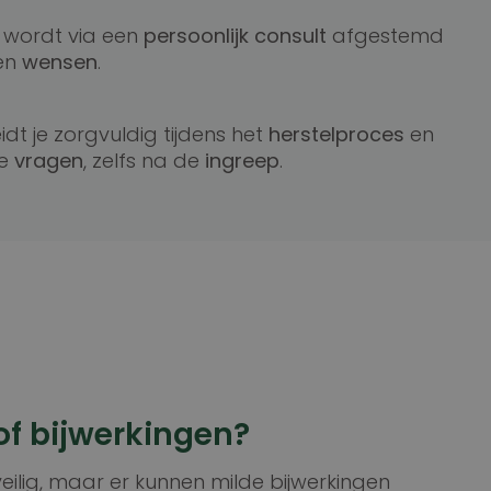
 wordt via een
persoonlijk consult
afgestemd
en
wensen
.
dt je zorgvuldig tijdens het
herstelproces
en
je
vragen
, zelfs na de
ingreep
.
s of bijwerkingen?
eilig, maar er kunnen milde bijwerkingen