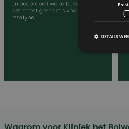
en beoordeelt welke behandeling
c
Prest
het meest geschikt is voor jouw
b
huidtype.
s
h
DETAILS WE
Prestatiecookies wor
niet worden gebruikt 
Naam
wp-
wpml_current_lang
Waarom voor Kliniek het Bolw