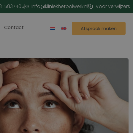
3-5837405
info@kliniekhetbolwerk.nl
Voor verwijzers
Contact
Afspraak maken