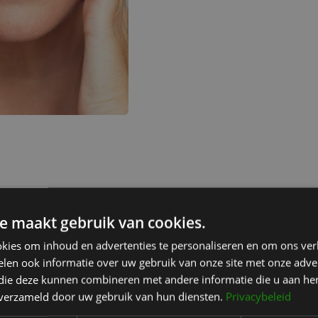
van voorhoofdrimpels?
e maakt gebruik van cookies.
tap 2: Voorbereiding
Stap 
kies om inhoud en advertenties te personaliseren en om ons ver
oor injectables wordt de huid
Afhanke
len ook informatie over uw gebruik van onze site met onze adver
ereinigd en kan er indien nodig
method
 die deze kunnen combineren met andere informatie die u aan hen
en verdovende crème worden
n verzameld door uw gebruik van hun diensten.
Privacybeleid
Bo
angebracht. Bij laser- of