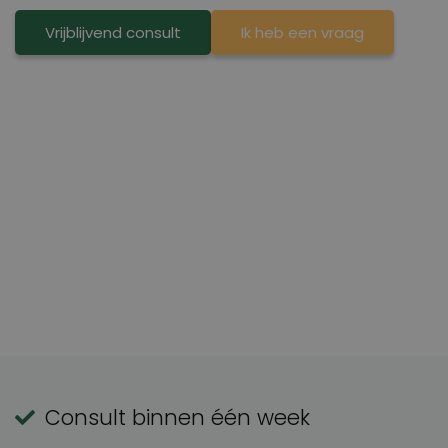
Vrijblijvend consult
Ik heb een vraag
Consult binnen één week