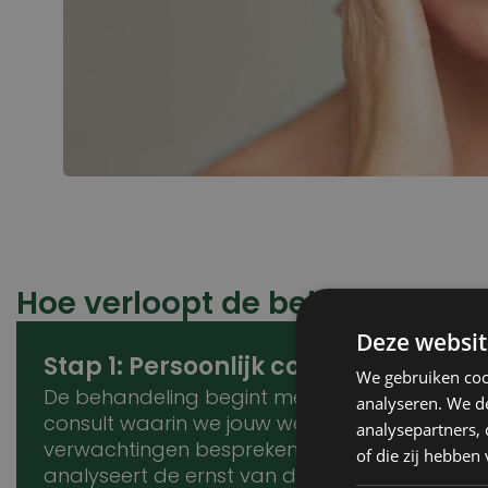
Hoe verloopt de behandeling 
Deze websit
Stap 1: Persoonlijk consult
S
We gebruiken coo
De behandeling begint met een
V
analyseren. We de
consult waarin we jouw wensen en
g
analysepartners,
verwachtingen bespreken. De arts
e
of die zij hebbe
analyseert de ernst van de rimpels
a