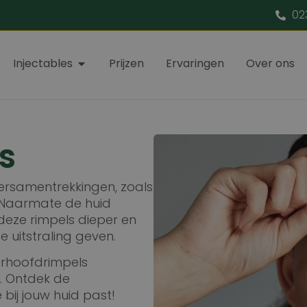
02
Injectables
Prijzen
Ervaringen
Over ons
s
ersamentrekkingen, zoals
 Naarmate de huid
 deze rimpels dieper en
 uitstraling geven.
oorhoofdrimpels
n. Ontdek de
 bij jouw huid past!