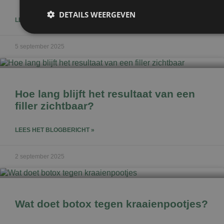
DETAILS WEERGEVEN
LEES HET BLOGBERICHT »
5 september 2025
Prestatie
Targeting
Fu
Prestatiecookies worden gebruikt om te zien hoe bezoekers de webs
Deze cookies kunnen niet worden gebruikt om een bepaalde bezoeke
Hoe lang blijft het resultaat van een
filler zichtbaar?
Naam
Aanbieder
/
Domein
Vervaldatum
LEES HET BLOGBERICHT »
wp-
Sessie
OnTheGoSystems
wpml_current_language
Ltd.
kliniekhetbolwerk.nl
2 september 2025
Wat doet botox tegen kraaienpootjes?