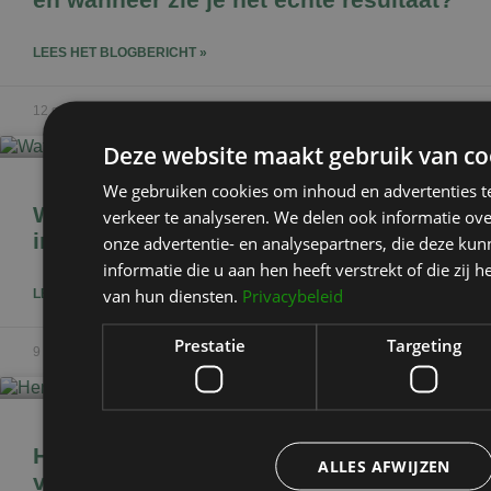
LEES HET BLOGBERICHT »
12 september 2025
Deze website maakt gebruik van co
We gebruiken cookies om inhoud en advertenties t
Wat te doen bij blauwe plekken na
verkeer te analyseren. We delen ook informatie ov
injectables?
onze advertentie- en analysepartners, die deze k
informatie die u aan hen heeft verstrekt of die zi
van hun diensten.
Privacybeleid
LEES HET BLOGBERICHT »
Prestatie
Targeting
9 september 2025
Herstel na fillers: dit is wat je mag
ALLES AFWIJZEN
verwachten na een behandeling