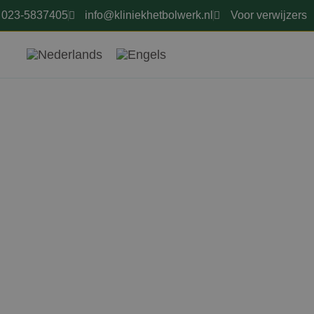
023-5837405
info@kliniekhetbolwerk.nl
Voor verwijzers