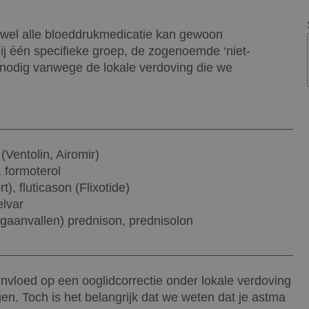
jwel alle bloeddrukmedicatie kan gewoon
ij één specifieke groep, de zogenoemde ‘niet-
ht nodig vanwege de lokale verdoving die we
Ventolin, Airomir)
 formoterol
), fluticason (Flixotide)
elvar
ongaanvallen) prednison, prednisolon
invloed op een ooglidcorrectie onder lokale verdoving
en. Toch is het belangrijk dat we weten dat je astma