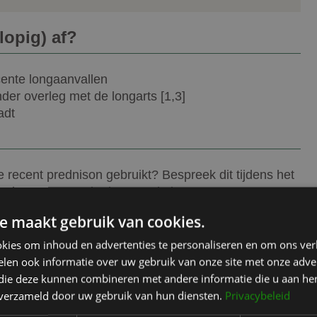
lopig) af?
cente longaanvallen
der overleg met de longarts [1,3]
adt
 recent prednison gebruikt? Bespreek dit tijdens het
nhalator mee op de dag van de ingreep.
e maakt gebruik van cookies.
kies om inhoud en advertenties te personaliseren en om ons ver
len ook informatie over uw gebruik van onze site met onze adver
tenschappelijke onderbouwing van dit artikel:
 die deze kunnen combineren met andere informatie die u aan hen
iew).
https://en.wikipedia.org/wiki/Wound_dehiscence
n verzameld door uw gebruik van hun diensten.
Privacybeleid
d immune response. Wikipedia (medical overview).