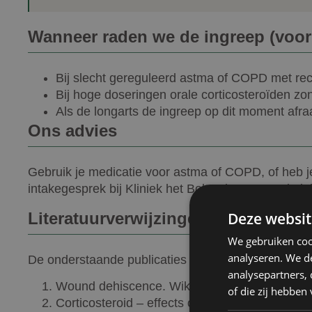
Wanneer raden we de ingreep (voor
Bij slecht gereguleerd astma of COPD met re
Bij hoge doseringen orale corticosteroïden zon
Als de longarts de ingreep op dit moment afra
Ons advies
Gebruik je medicatie voor astma of COPD, of heb je
intakegesprek bij Kliniek het Bolwerk en neem je i
Deze websit
Literatuurverwijzingen
We gebruiken coo
analyseren. We de
De onderstaande publicaties vormen de medisch-we
analysepartners,
Wound dehiscence. Wikipedia (medical overv
of die zij hebbe
Corticosteroid – effects on wound healing an