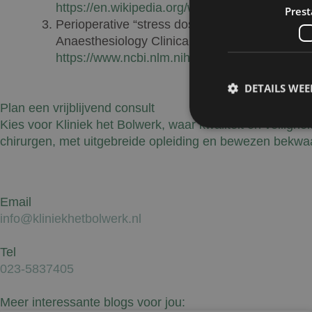
https://en.wikipedia.org/wiki/Corticosteroid
Prest
Perioperative “stress dose” of corticosteroid: 
Anaesthesiology Clinical Pharmacology (PMC
https://www.ncbi.nlm.nih.gov/pmc/articles/P
DETAILS WE
Plan een vrijblijvend consult
Kies voor Kliniek het Bolwerk, waar kwaliteit en veilighe
chirurgen, met uitgebreide opleiding en bewezen bekwaa
Prestatiecookies wor
niet worden gebruikt 
Email
info@kliniekhetbolwerk.nl
Naam
Tel
wp-
023-5837405
wpml_current_lang
Meer interessante blogs voor jou: