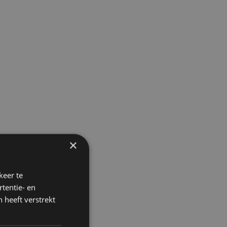
×
keer te
tentie- en
 heeft verstrekt