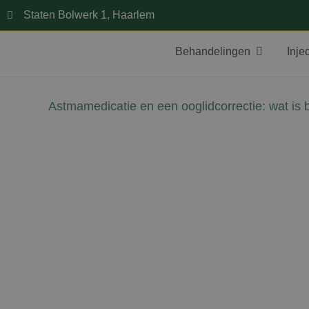
Staten Bolwerk 1, Haarlem
Behandelingen
Inje
Astmamedicatie en een ooglidcorrectie: wat is 
David Jairath
16 juni 2026