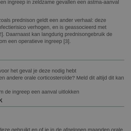
en ingreep in zeldzame gevallen een astma-aanval
 zoals prednison geldt een ander verhaal: deze
fectierisico verhogen, en is geassocieerd met
]. Daarnaast kan langdurig prednisongebruik de
dom een operatieve ingreep [3].
voor het geval je deze nodig hebt
n andere orale corticosteroïde? Meld dit altijd dit kan
om de ingreep een aanval uitlokken
k
deze gebruikt en of je in de afgelopen maanden orale