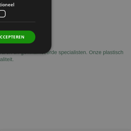
tioneel
ACCEPTEREN
rvaren en gekwalificeerde specialisten. Onze plastisch
iteit.
. Deze cookies kunnen
rdt deze cookie
ers. Als u de
 te ondersteunen,
ebruikers die niet