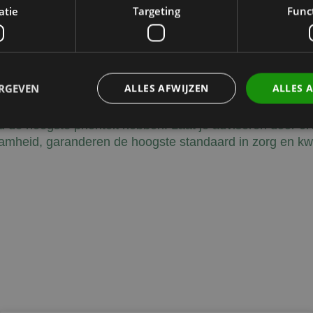
atie
Targeting
Func
Pharmacological and clinical perspective. Journal of
).
MC6598572
ERGEVEN
ALLES AFWIJZEN
ALLES 
id de hoogste prioriteit hebben! Laat je adviseren door e
mheid, garanderen de hoogste standaard in zorg en kwal
Prestatie
Targeting
Functioneel
den gebruikt om te zien hoe bezoekers de website gebruiken, bijv. analytische cookies
om een bepaalde bezoeker direct te identificeren.
Aanbieder
/
Domein
Vervaldatum
Omschrijving
Sessie
Slaat de huidige taal op. Standaard wo
OnTheGoSystems
uage
alleen ingesteld voor ingelogde gebruik
Ltd.
taalcookie inschakelt om AJAX-filtering
kliniekhetbolwerk.nl
wordt deze cookie ook ingesteld voor g
zijn ingelogd.