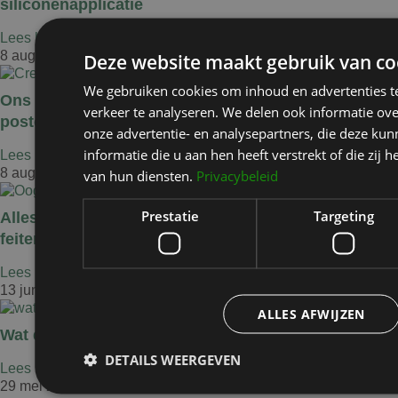
siliconenapplicatie
Lees het blogbericht »
8 augustus 2024
Deze website maakt gebruik van co
We gebruiken cookies om inhoud en advertenties t
Ons aanbevolen product voor de beste
verkeer te analyseren. We delen ook informatie ov
postoperatieve zorg voor je littekens.
onze advertentie- en analysepartners, die deze k
informatie die u aan hen heeft verstrekt of die zi
Lees het blogbericht »
8 augustus 2024
van hun diensten.
Privacybeleid
Prestatie
Targeting
Alles wat je moet weten over een ooglidcorrectie:
feiten en fabels ontkracht
Lees het blogbericht »
13 juni 2024
ALLES AFWIJZEN
Wat doet een plastisch chirurg?
DETAILS WEERGEVEN
Lees het blogbericht »
29 mei 2024