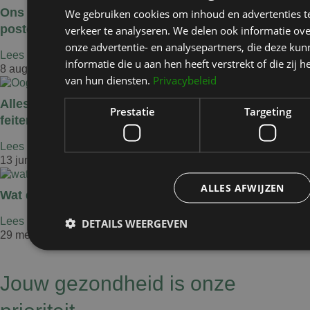
Ons aanbevolen product voor de beste
We gebruiken cookies om inhoud en advertenties t
postoperatieve zorg voor je littekens.
verkeer te analyseren. We delen ook informatie ov
onze advertentie- en analysepartners, die deze k
Lees het blogbericht »
informatie die u aan hen heeft verstrekt of die zi
8 augustus 2024
van hun diensten.
Privacybeleid
Alles wat je moet weten over een ooglidcorrectie:
Prestatie
Targeting
feiten en fabels ontkracht
Lees het blogbericht »
13 juni 2024
ALLES AFWIJZEN
Wat doet een plastisch chirurg?
Lees het blogbericht »
DETAILS WEERGEVEN
29 mei 2024
Jouw gezondheid is onze
Prestatie
Targeting
Fu
Prestatiecookies worden gebruikt om te zien hoe bezoekers de webs