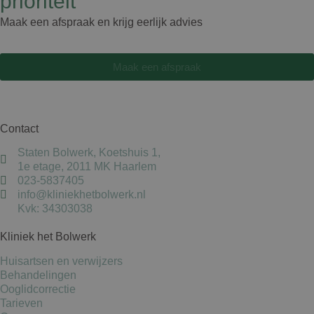
prioriteit
Deze cookies kunnen niet worden gebruikt om een bepaalde bezoeke
Maak een afspraak en krijg eerlijk advies
Naam
Aanbieder
/
Domein
Vervaldatum
Maak een afspraak
wp-
Sessie
OnTheGoSystems
wpml_current_language
Ltd.
kliniekhetbolwerk.nl
Contact
Staten Bolwerk, Koetshuis 1,
1e etage, 2011 MK Haarlem
023-5837405
info@kliniekhetbolwerk.nl
Kvk: 34303038
Kliniek het Bolwerk
Huisartsen en verwijzers
Behandelingen
Ooglidcorrectie
Tarieven