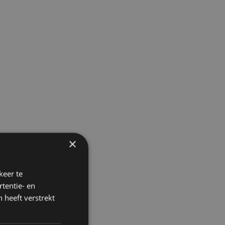
×
keer te
tentie- en
 heeft verstrekt