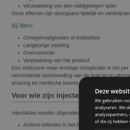
Verzwakking van een nabijgelegen spier
Deze effecten zijn doorgaans tijdelijk en verdwijn
Bij fillers
Onregelmatigheden of bobbeltjes
Langdurige zwelling
Overcorrectie
Verplaatsing van het product
Een zeldzame maar ernstige complicatie is het per o
verminderde doorbloeding van de huid en in uitzonde
ervaring en medische kennis van groot belang.
Deze websit
Voor wie zijn injectables minder ge
We gebruiken coo
analyseren. We de
Injectables worden afgeraden of met extra voorzicht
analysepartners,
of die zij hebbe
Actieve infecties in het behandelgebied