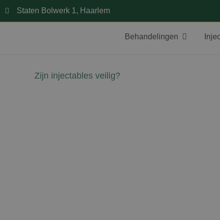
Staten Bolwerk 1, Haarlem
Behandelingen
Inje
Zijn injectables veilig?
David Jairath
4 maart 2026