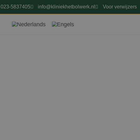
023-5837405
info@kliniekhetbolwerk.nl
Voor verwijzers