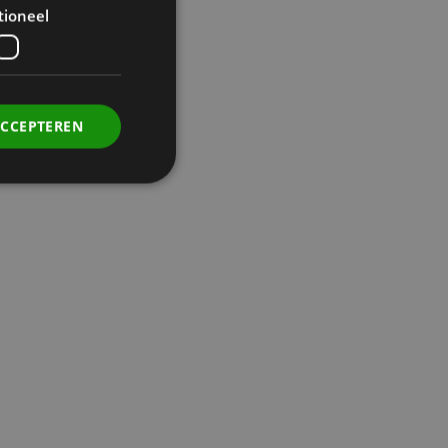
tioneel
ACCEPTEREN
. Deze cookies kunnen
rdt deze cookie
ers. Als u de
 te ondersteunen,
ebruikers die niet