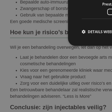
Bepaalde auto-immuunziekten
Prest
Zwangerschap of borstvoeding
Gebruik van bepaalde medicatie
Een goede medische screening vooraf is daarom be
Hoe kun je risico’s beperken?
DETAILS WE
Wil je een behandeling overwegen, let dan op het 
Laat je behandelen door een bevoegde arts m
cosmetische behandelingen
Prestatiecookies wor
niet worden gebruikt 
Kies voor een gerenomeerde kliniek waar med
Vraag naar het gebruikte product
Zorg voor een duidelijke uitleg over risico’s e
Naam
Een betrouwbare behandelaar zal realistische ve
wp-
behandelingen adviseren. “Less is More”
wpml_current_lang
Conclusie: zijn injectables veilig?