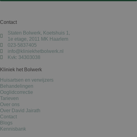
wp-
Sessie
OnTheGoSystems
wpml_current_language
Ltd.
kliniekhetbolwerk.nl
Contact
Staten Bolwerk, Koetshuis 1,
1e etage, 2011 MK Haarlem
023-5837405
info@kliniekhetbolwerk.nl
Kvk: 34303038
Kliniek het Bolwerk
Huisartsen en verwijzers
Behandelingen
Ooglidcorrectie
Tarieven
Over ons
Over David Jairath
Contact
Blogs
Kennisbank