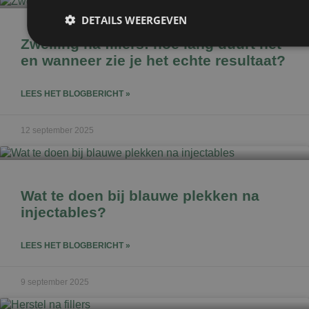
DETAILS WEERGEVEN
Zwelling na fillers: hoe lang duurt het
en wanneer zie je het echte resultaat?
Prestatie
Targeting
Fu
LEES HET BLOGBERICHT »
Prestatiecookies worden gebruikt om te zien hoe bezoekers de webs
Deze cookies kunnen niet worden gebruikt om een bepaalde bezoeke
12 september 2025
Naam
Aanbieder
/
Domein
Vervaldatum
wp-
Sessie
OnTheGoSystems
Wat te doen bij blauwe plekken na
wpml_current_language
Ltd.
kliniekhetbolwerk.nl
injectables?
LEES HET BLOGBERICHT »
9 september 2025