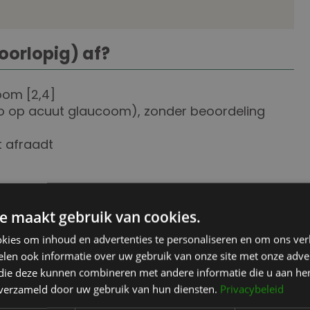
oorlopig) af?
oom [2,4]
o op acuut glaucoom), zonder beoordeling
t afraadt
n overweeg je een ooglidcorrectie? Bespreek
e maakt gebruik van cookies.
olwerk. We stemmen, indien nodig, af met je
kies om inhoud en advertenties te personaliseren en om ons ver
ep, zodat je veilig en met een gerust hart kunt
len ook informatie over uw gebruik van onze site met onze adver
 die deze kunnen combineren met andere informatie die u aan hen
n verzameld door uw gebruik van hun diensten.
Privacybeleid