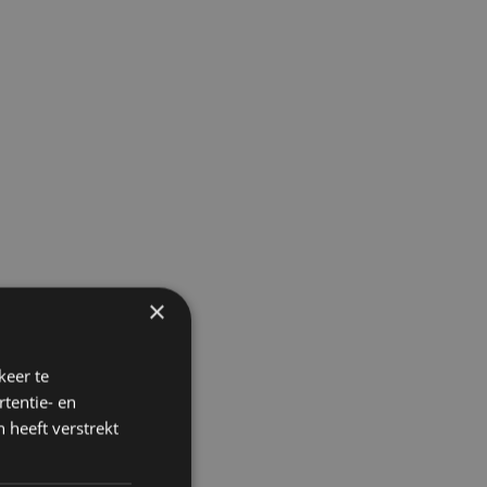
×
keer te
tentie- en
 heeft verstrekt