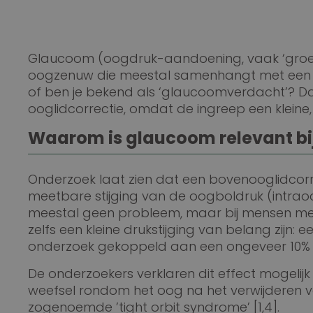
Glaucoom (oogdruk-aandoening, vaak ‘groe
oogzenuw die meestal samenhangt met een v
of ben je bekend als ‘glaucoomverdacht’? Dan 
ooglidcorrectie, omdat de ingreep een kleine,
Waarom is glaucoom relevant bij
Onderzoek laat zien dat een bovenooglidcorrect
meetbare stijging van de oogboldruk (intraocul
meestal geen probleem, maar bij mensen met
zelfs een kleine drukstijging van belang zijn:
onderzoek gekoppeld aan een ongeveer 10% h
De onderzoekers verklaren dit effect mogelij
weefsel rondom het oog na het verwijderen va
zogenoemde ’tight orbit syndrome’ [1,4].