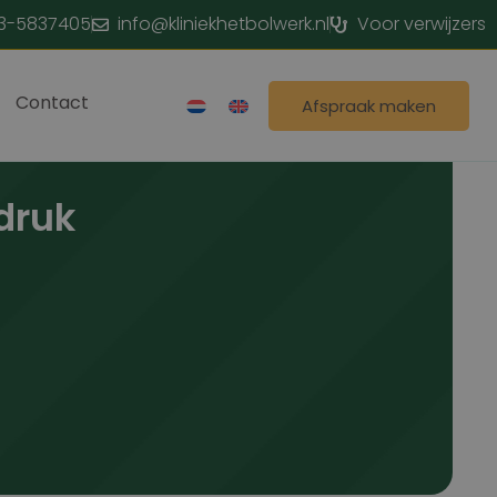
3-5837405
info@kliniekhetbolwerk.nl
Voor verwijzers
Contact
Afspraak maken
druk