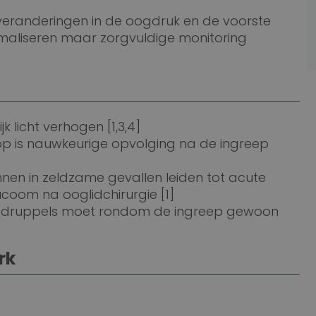
ke veranderingen in de oogdruk en de voorste
maliseren maar zorgvuldige monitoring
k licht verhogen [1,3,4]
rop is nauwkeurige opvolging na de ingreep
nnen in zeldzame gevallen leiden tot acute
ucoom na ooglidchirurgie [1]
gdruppels moet rondom de ingreep gewoon
rk