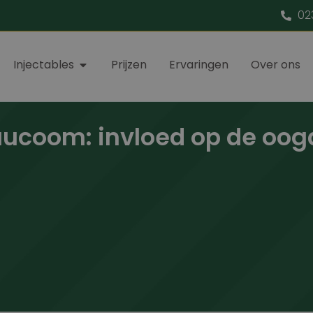
02
Injectables
Prijzen
Ervaringen
Over ons
aucoom: invloed op de oog