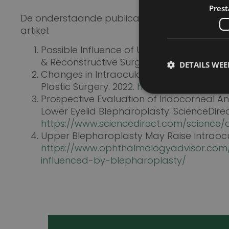
Prest
De onderstaande publicaties vormen de med
artikel:
Possible Influence of Upper Blepharoplas
& Reconstructive Surgery (PubMed). 2020
DETAILS WE
Changes in Intraocular Pressure and Ocul
Plastic Surgery. 2022.
https://link.springe
Prospective Evaluation of Iridocorneal 
Lower Eyelid Blepharoplasty. ScienceDirec
https://www.sciencedirect.com/science/ar
Upper Blepharoplasty May Raise Intraocu
Prestatiecookies wor
niet worden gebruikt 
https://www.ophthalmologyadvisor.com
influenced-by-blepharoplasty/
Naam
wp-
wpml_current_lang