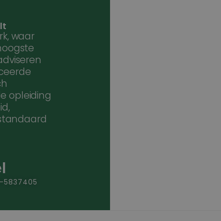
lt
rk, waar
Google Privacy Policy
 hoogste
 adviseren
iceerde
ch
e opleiding
d,
standaard
l
3-5837405