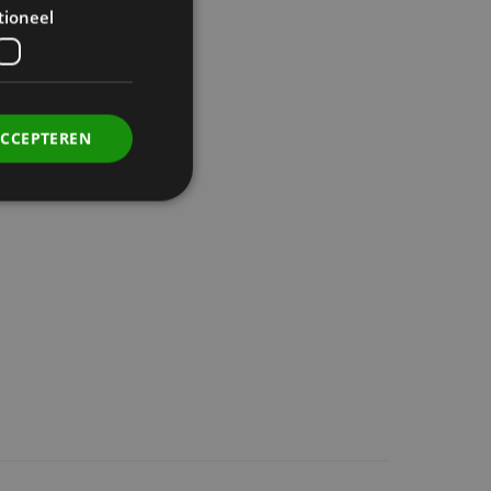
tioneel
ACCEPTEREN
. Deze cookies kunnen
rdt deze cookie
ers. Als u de
 te ondersteunen,
ebruikers die niet