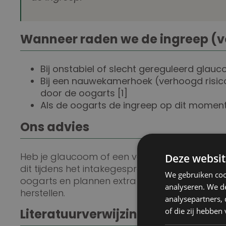
Wanneer raden we de ingreep (v
Bij onstabiel of slecht gereguleerd glauc
Bij een nauwekamerhoek (verhoogd risic
door de oogarts [1]
Als de oogarts de ingreep op dit momen
Ons advies
Heb je glaucoom of een verhoogde oogdruk e
Deze websit
dit tijdens het intakegesprek bij Kliniek het B
We gebruiken coo
oogarts en plannen extra controle na de ingre
analyseren. We de
herstellen.
analysepartners,
of die zij hebbe
Literatuurverwijzingen