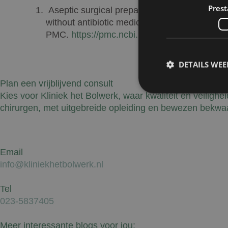
Prest
Aseptic surgical preparation for upper eyelid 
without antibiotic medication shows effective
PMC.
https://pmc.ncbi.nlm.nih.gov/articles
DETAILS WE
Plan een vrijblijvend consult
Kies voor Kliniek het Bolwerk, waar kwaliteit en veilighe
chirurgen, met uitgebreide opleiding en bewezen bekwaa
Prestatiecookies wor
niet worden gebruikt 
Email
info@kliniekhetbolwerk.nl
Naam
Tel
wp-
023-5837405
wpml_current_lang
Meer interessante blogs voor jou: