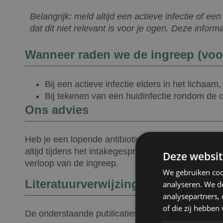
Belangrijk: meld altijd een actieve infectie of een
dat dit niet relevant is voor je ogen. Deze informa
Wanneer raden we de ingreep (voor
Bij een actieve infectie elders in het lichaam
Bij tekenen van een huidinfectie rondom de o
Ons advies
Heb je een lopende antibioticakuur, een infectie, o
altijd tijdens het intakegesprek bij Kliniek het Bolw
Deze websit
verloop van de ingreep.
We gebruiken coo
Literatuurverwijzingen
analyseren. We de
analysepartners,
of die zij hebbe
De onderstaande publicaties vormen de medisch-w