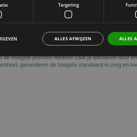
atie
Targeting
Func
blepharoplasty via full-face octenidine antiseptic
 prophylaxis against post-surgical wound infection.
/PMC7949559/
ERGEVEN
ALLES AFWIJZEN
ALLES 
id de hoogste prioriteit hebben! Laat je adviseren door e
mheid, garanderen de hoogste standaard in zorg en kwal
Prestatie
Targeting
Functioneel
den gebruikt om te zien hoe bezoekers de website gebruiken, bijv. analytische cookies
om een bepaalde bezoeker direct te identificeren.
Aanbieder
/
Domein
Vervaldatum
Omschrijving
Sessie
Slaat de huidige taal op. Standaard wo
OnTheGoSystems
uage
alleen ingesteld voor ingelogde gebruik
Ltd.
taalcookie inschakelt om AJAX-filtering
kliniekhetbolwerk.nl
wordt deze cookie ook ingesteld voor g
zijn ingelogd.