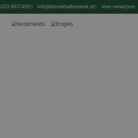
023-5837405
info@kliniekhetbolwerk.nl
Voor verwijzers