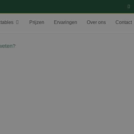
ctables
Prijzen
Ervaringen
Over ons
Contact
 weten?