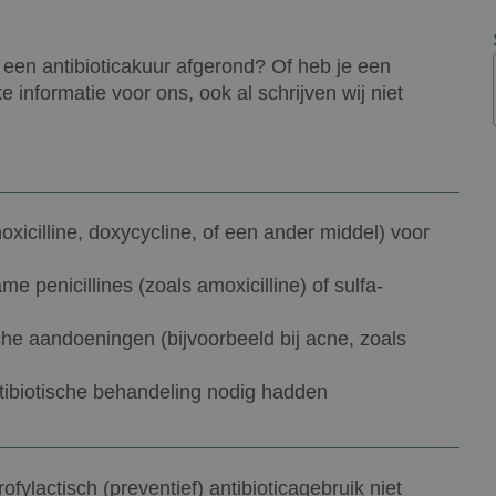
t een antibioticakuur afgerond? Of heb je een
ke informatie voor ons, ook al schrijven wij niet
xicilline, doxycycline, of een ander middel) voor
e penicillines (zoals amoxicilline) of sulfa-
sche aandoeningen (bijvoorbeeld bij acne, zoals
tibiotische behandeling nodig hadden
ofylactisch (preventief) antibioticagebruik niet