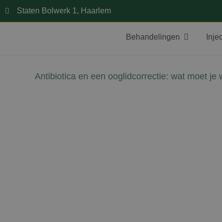
Staten Bolwerk 1, Haarlem
Behandelingen
Inje
Antibiotica en een ooglidcorrectie: wat moet je
David Jairath
16 juni 2026