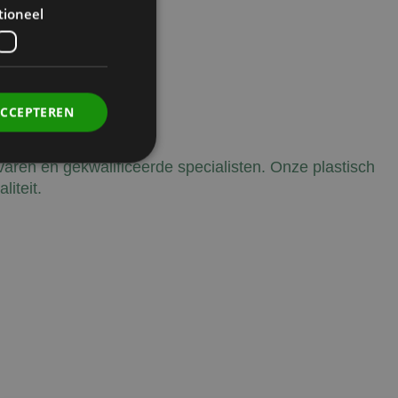
tioneel
ACCEPTEREN
rvaren en gekwalificeerde specialisten. Onze plastisch
iteit.
. Deze cookies kunnen
rdt deze cookie
ers. Als u de
 te ondersteunen,
ebruikers die niet