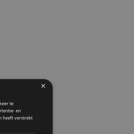
×
keer te
tentie- en
 heeft verstrekt