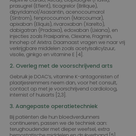
prasugrel (Efient), ticagrelor (Brilique),
dipyridamol/Asasantin, acenocoumarol
(Sintrom), fenprocoumon (Marcoumar),
apixaban (Eliquis), rivaroxaban (Xarelto),
dabigatran (Pradaxa), edoxaban (Lixiana), en
injecties zoals Fraxiparine, Clexane, Fragmin,
Innohep of Arixtra. Daarnaast vragen we naar vrij
verkrijgbare middelen zoals acetylsalicylzuur,
visolie, ginkgo en vitamine E [4].
2. Overleg met de voorschrijvend arts
Gebruik je DOAC’s, vitamine K-antagonisten of
plaatjesremmers neem dan, voor het consult,
contact op met je voorschrijvend cardioloog,
internist of huisarts [2,3].
3. Aangepaste operatietechniek
Bij patiënten die hun bloedverdunners
continueren, passen we de techniek aan:
terughoudender met dieper weefsel, extra
hemostatische middelen en drukverband [5].