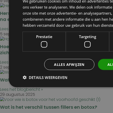
9 september 2025
We gebruiken cookies om inhoud en advertenties t
ons verkeer te analyseren. We delen ook informatie
Herstel na fillers: dit is wat je mag verwachten
onze site met onze advertentie- en analysepartners
na een behandeling
combineren met andere informatie die u aan hen heef
hebben verzameld door uw gebruik van hun dienst
Lees het blogbericht »
5 september 2025
Prestatie
Targeting
Hoe lang blijft het resultaat van een filler
zichtbaar?
Lees het blogbericht »
ALLES AFWIJZEN
AL
2 september 2025
DETAILS WEERGEVEN
Wat doet botox tegen kraaienpootjes?
Lees het blogbericht »
29 augustus 2025
Prestatie
Targeting
Functionee
Wat is het verschil tussen fillers en botox?
Prestatiecookies worden gebruikt om te zien hoe bezoekers de webs
analytische cookies. Deze cookies kunnen niet worden gebruikt o