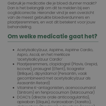
Gebruik je medicatie die je bloed dunner maakt?
Dan is het belangrijk om dit te melden bij een
ooglidcorrectie. Hieronder vind je een overzicht
van de meest gebruikte bloedverdunners en
plaatjesremmers, en wat dit betekent voor jouw
behandeling.
Om welke medicatie gaat het?
Acetylsalicylzuur, Aspirine, Aspirine Cardio,
Aspro, Ascal, en het merkloze
‘acetylsalicylzuur Cardio’
Plaatjesremmers, clopidogrel (Plavix, Grepid,
Iscover), prasugrel (Efient), ticagrelor
(Brilique), dipyridamol (Persantin, vaak
gecombineerd met acetylsalicylzuur als
Asasantin Retard)
Vitamine K-antagonisten, acenocoumarol
(Sintrom) en fenprocoumon (Marcoumar)
DOAC’s (directe orale anticoagulantia),
apixaban (Eliquis), rivaroxaban (Xarelto),