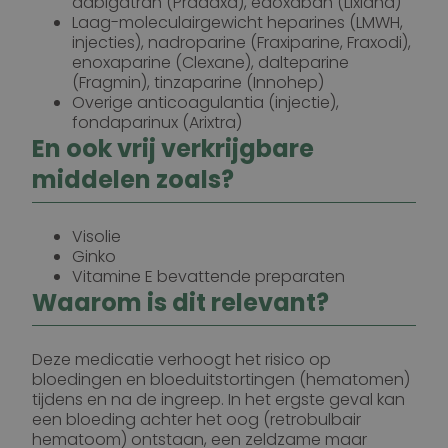
dabigatran (Pradaxa), edoxaban (Lixiana)
Laag-moleculairgewicht heparines (LMWH,
injecties), nadroparine (Fraxiparine, Fraxodi),
enoxaparine (Clexane), dalteparine
(Fragmin), tinzaparine (Innohep)
Overige anticoagulantia (injectie),
fondaparinux (Arixtra)
En ook vrij verkrijgbare
middelen zoals?
Visolie
Ginko
Vitamine E bevattende preparaten
Waarom is dit relevant?
Deze medicatie verhoogt het risico op
bloedingen en bloeduitstortingen (hematomen)
tijdens en na de ingreep. In het ergste geval kan
een bloeding achter het oog (retrobulbair
hematoom) ontstaan, een zeldzame maar