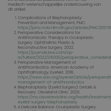
medisch-wetenschappelijke onderbouwing van
dit artikel:
Complications of Blepharoplasty:
Prevention and Management. PMC.
https://pmc.ncbi.nlm.nih.gov/articles/PMC33575
Perioperative Considerations for
Antithrombotic Therapy in Oculoplastic
Surgery. Ophthalmic Plastic &
Reconstructive Surgery. 2022.
https://journals.lww.com/op-
rs/fulltext/2022/05000/perioperative_considera
Perioperative Management of
Antithrombotics. American Academy of
Ophthalmology, EyeNet. 2016.
https://www.aao.org/eyenet/article/perioperati
management-of-antithrombotics
Blepharoplasty (Eyelid Surgery): Details &
Recovery. Cleveland Clinic. 2025.
https://my.clevelandclinic.org/health/treatmen
eyelid-surgery-blepharoplasty
A Delicate Balance: Oculoplastic Surgery