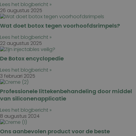
direct te identificeren.
Lees het blogbericht »
26 augustus 2025
Wat doet botox tegen voorhoofdsrimpels?
Naam
Aanbieder
/
Domein
Vervaldatum
wp-
Sessie
OnTheGoSystems
Lees het blogbericht »
wpml_current_language
Ltd.
22 augustus 2025
kliniekhetbolwerk.nl
De Botox encyclopedie
Lees het blogbericht »
3 februari 2025
Policy
Professionele littekenbehandeling door middel
van siliconenapplicatie
Lees het blogbericht »
8 augustus 2024
Ons aanbevolen product voor de beste