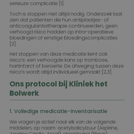
serieuze complicatie [1].
Toch is stoppen niet altijd nodig. Onderzoek laat
zien dat patiënten die hun antiplaatjes- of
anticoagulantiatherapie continueerden, geen
verhoogd risico hadden op intra-operatieve
bloedingen of ernstige bloedingscomplicaties
[2].
Het stoppen van deze medicatie kent ook
risico’s: een verhoogde kans op trombose,
hartinfarct of beroerte. De afweging tussen deze
risico’s wordt altijd individueel gemaakt [2,3].
Ons protocol bij Kliniek het
Bolwerk
1. Volledige medicatie-inventarisatie
We vragen je actief naar elk van de volgende
middelen, op naam: acetylsalicylzuur (Aspirine,
Aspirine Cardio, Ascal), clopidogrel (Plavix),