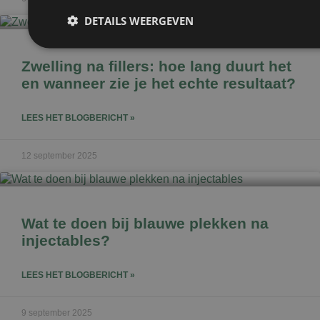
DETAILS WEERGEVEN
Zwelling na fillers: hoe lang duurt het
Prestatie
Targeting
Fu
en wanneer zie je het echte resultaat?
Prestatiecookies worden gebruikt om te zien hoe bezoekers de webs
Deze cookies kunnen niet worden gebruikt om een bepaalde bezoeke
LEES HET BLOGBERICHT »
12 september 2025
Naam
Aanbieder
/
Domein
Vervaldatum
wp-
Sessie
OnTheGoSystems
wpml_current_language
Ltd.
kliniekhetbolwerk.nl
Wat te doen bij blauwe plekken na
injectables?
LEES HET BLOGBERICHT »
9 september 2025