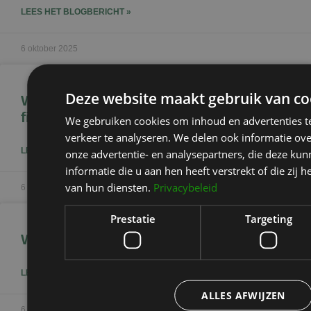
LEES HET BLOGBERICHT »
6 oktober 2025
Deze website maakt gebruik van co
Wat is het verschil tussen botox en
fillers?
We gebruiken cookies om inhoud en advertenties t
verkeer te analyseren. We delen ook informatie ov
LEES HET BLOGBERICHT »
onze advertentie- en analysepartners, die deze k
informatie die u aan hen heeft verstrekt of die zi
van hun diensten.
Privacybeleid
6 oktober 2025
Prestatie
Targeting
Wanneer kies je voor botox of fillers?
LEES HET BLOGBERICHT »
ALLES AFWIJZEN
6 oktober 2025