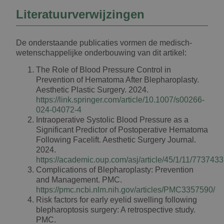
Literatuurverwijzingen
De onderstaande publicaties vormen de medisch-
wetenschappelijke onderbouwing van dit artikel:
The Role of Blood Pressure Control in
Prevention of Hematoma After Blepharoplasty.
Aesthetic Plastic Surgery. 2024.
https://link.springer.com/article/10.1007/s00266-
024-04072-4
Intraoperative Systolic Blood Pressure as a
Significant Predictor of Postoperative Hematoma
Following Facelift. Aesthetic Surgery Journal.
2024.
https://academic.oup.com/asj/article/45/1/11/7737433
Complications of Blepharoplasty: Prevention
and Management. PMC.
https://pmc.ncbi.nlm.nih.gov/articles/PMC3357590/
Risk factors for early eyelid swelling following
blepharoptosis surgery: A retrospective study.
PMC.