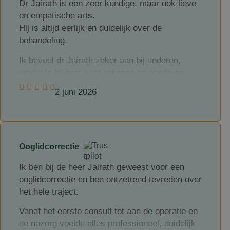
Dr Jairath is een zeer kundige, maar ook lieve
vanaf het eerste moment volledig op je gemak
en empatische arts.
te stellen.
Hij is altijd eerlijk en duidelijk over de
De ingreep is zeer vakkundig uitgevoerd en het
behandeling.
resultaat ziet er nu al mooier uit dan ik had
Ik beveel dr Jairath zeker aan bij anderen,
durven hopen. Ook de nazorg is uitstekend.
omdat je bij hem kunt rekenen op goede en
Alles wordt duidelijk uitgelegd en je merkt aan
deskundige zorg, en het is er ook nog gezellig!
alles dat er met oprechte aandacht en liefde
2 juni 2026
voor het vak wordt gewerkt. Ik ben enorm
dankbaar voor de professionele én persoonlijke
begeleiding. Ik kan dr. Jairath en zijn geweldige
assistente dan ook van harte aanbevelen aan
Ooglidcorrectie
iedereen die op zoek is naar kwaliteit,
vakmanschap, vertrouwen en persoonlijke
Ik ben bij de heer Jairath geweest voor een
aandacht.
ooglidcorrectie en ben ontzettend tevreden over
het hele traject.
Heel hartelijk bedankt voor de geweldige zorg.
Ik had mij geen beter team kunnen wensen! 🙌
Vanaf het eerste consult tot aan de operatie en
de nazorg voelde alles professioneel, duidelijk