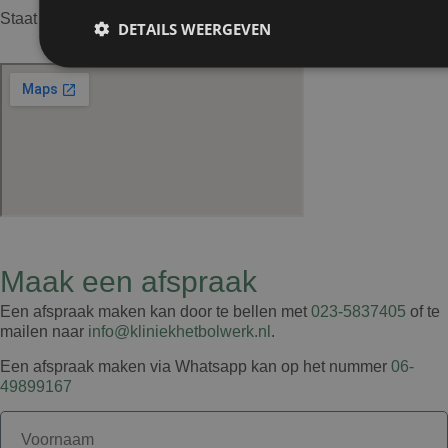
Staat je vraag er niet tussen? Stel dan
hier
je vraag
DETAILS WEERGEVEN
Prestatie
Targeting
Fu
Prestatiecookies worden gebruikt om te zien hoe bezoekers de webs
Deze cookies kunnen niet worden gebruikt om een bepaalde bezoeke
Naam
Aanbieder
/
Domein
Vervaldatum
wp-
Sessie
OnTheGoSystems
Maak een afspraak
wpml_current_language
Ltd.
kliniekhetbolwerk.nl
Een afspraak maken kan door te bellen met
023-5837405
of te
mailen naar
info@kliniekhetbolwerk.nl
.
Een afspraak maken via Whatsapp kan op het nummer
06-
49899167