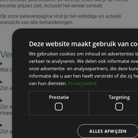
recente prijzen ziet, inclusief het eerste consult.
Op onze tarievenpagina vind je het volledige en actuele
overzicht van alle behandelingen.
Deze website maakt gebruik van co
Veelgestelde vragen
We gebruiken cookies om inhoud en advertenties t
verkeer te analyseren. We delen ook informatie ov
onze advertentie- en analysepartners, die deze k
Wat zijn de meest voorkomende oorzaken van rimpels?
informatie die u aan hen heeft verstrekt of die zi
van hun diensten.
Privacybeleid
Zijn anti-rimpelbehandelingen veilig?
Prestatie
Targeting
Zijn er specifieke nazorginstructies na anti-
rimpelbehandelingen?
ALLES AFWIJZEN
Zijn anti-rimpelbehandelingen geschikt voor alle huidtypen?