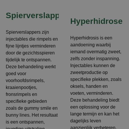
Spierverslappers
Hyperhidrose
Spierverslappers zijn
Hyperhidrosis is een
injectables die rimpels en
aandoening waarbij
fijne lijntjes verminderen
iemand overmatig zweet,
door de gezichtsspieren
zelfs zonder inspanning.
tijdelijk te ontspannen.
Injectables kunnen de
Deze behandeling werkt
zweetproductie op
goed voor
specifieke plekken, zoals
voorhoofdsrimpels,
oksels, handen en
kraaienpootjes,
voeten, verminderen.
fronsrimpels en
Deze behandeling biedt
specifieke gebieden
een oplossing voor de
zoals de gummy smile en
lange termijn en kan het
bunny lines. Het resultaat
dagelijks leven
is een ontspannen,
aanzienlijk verbeteren.
jeugdige uitstraling