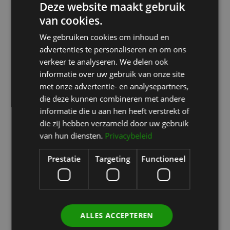
en zelfvertrouwen van mijn
Deze website maakt gebruik
cliënten. Bij Kliniek het
van cookies.
Bolwerk zet ik mijn ervaring
in om behandelingen met
We gebruiken cookies om inhoud en
de hoogste precisie en
advertenties te personaliseren en om ons
volledig op maat toe te
verkeer te analyseren. We delen ook
passen, waarbij de wensen
informatie over uw gebruik van onze site
en verwachtingen van de
cliënt altijd centraal staan.
met onze advertentie- en analysepartners,
die deze kunnen combineren met andere
Met meer dan 15 jaar
informatie die u aan hen heeft verstrekt of
ervaring streef ik naar
veilige, natuurlijke en
die zij hebben verzameld door uw gebruik
duurzame resultaten. Ik
van hun diensten.
Privacybeleid
besteed veel aandacht aan
zowel de behandeling als
Prestatie
Targeting
Functioneel
de nazorg, zodat het herstel
soepel verloopt en het
resultaat optimaal is. Mijn
doel is om cliënten te
ondersteunen bij het
versterken van hun
ALLES ACCEPTEREN
zelfbeeld door de juiste