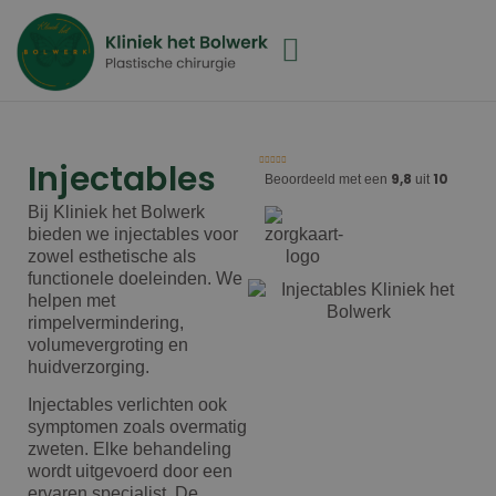
Injectables
9,8
10
Beoordeeld met een
uit
Bij Kliniek het Bolwerk
bieden we injectables voor
zowel esthetische als
functionele doeleinden. We
helpen met
rimpelvermindering,
volumevergroting en
huidverzorging.
Injectables verlichten ook
symptomen zoals overmatig
zweten. Elke behandeling
wordt uitgevoerd door een
ervaren specialist. De