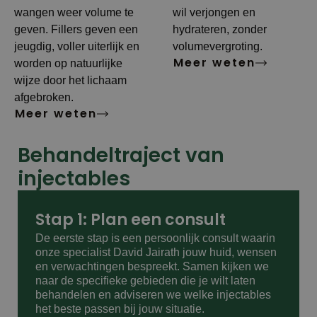
wangen weer volume te
wil verjongen en
geven. Fillers geven een
hydrateren, zonder
jeugdig, voller uiterlijk en
volumevergroting.
Meer weten
worden op natuurlijke
wijze door het lichaam
afgebroken.
Meer weten
Behandeltraject van
injectables
Stap 1: Plan een consult
De eerste stap is een persoonlijk consult waarin
onze specialist David Jairath jouw huid, wensen
en verwachtingen bespreekt. Samen kijken we
naar de specifieke gebieden die je wilt laten
behandelen en adviseren we welke injectables
het beste passen bij jouw situatie.