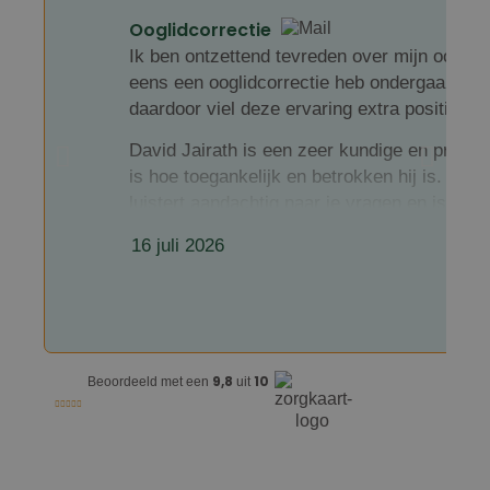
Ooglidcorrectie
Ik ben ontzettend tevreden over mijn ooglidc
eens een ooglidcorrectie heb ondergaan, ha
daardoor viel deze ervaring extra positief op
David Jairath is een zeer kundige en profes
is hoe toegankelijk en betrokken hij is. Hij n
Google Privacy Policy
n
luistert aandachtig naar je vragen en is ook
en een veilig gevoel gedurende het hele traj
16 juli 2026
Ook de nazorg is uitstekend. Je merkt dat je
aandacht is voor een goed herstel. Vragen w
Ik kan David Jairath dan ook van harte aanb
Een deskundige chirurg met een prettige, per
9,8
10
Beoordeeld met een
uit
met mijn keuze en het mooie resultaat.