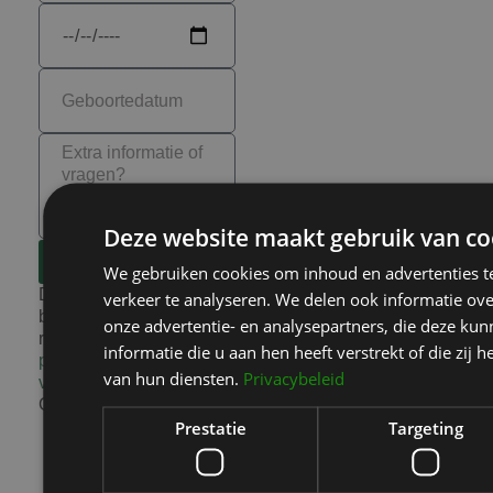
Deze website maakt gebruik van co
Verstuur de
aanvraag
We gebruiken cookies om inhoud en advertenties t
Deze site wordt
verkeer te analyseren. We delen ook informatie ov
beschermd door
onze advertentie- en analysepartners, die deze k
reCAPTCHA en het
informatie die u aan hen heeft verstrekt of die zi
privacybeleid
en de
van hun diensten.
Privacybeleid
voorwaarde
n van
Google.
Prestatie
Targeting