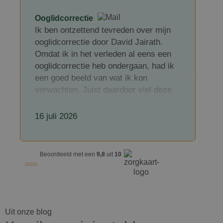
Ooglidcorrectie
Ik ben ontzettend tevreden over mijn
ooglidcorrectie door David Jairath.
I
Omdat ik in het verleden al eens een
v
ooglidcorrectie heb ondergaan, had ik
k
een goed beeld van wat ik kon
l
verwachten. Juist daardoor viel deze
c
ervaring extra positief op.
e
16 juli 2026
David Jairath is een zeer kundige en
D
professionele chirurg, maar wat hem
n
voor mij echt onderscheidt, is hoe
p
Beoordeeld met een
9,8
uit
10
toegankelijk en betrokken hij is. Hij
v
neemt uitgebreid de tijd om alles
b
duidelijk uit te leggen, luistert
a
aandachtig naar je vragen en is ook na
a
de ingreep goed bereikbaar. Dat gaf
a
Uit onze blog
mij veel vertrouwen en een veilig
c