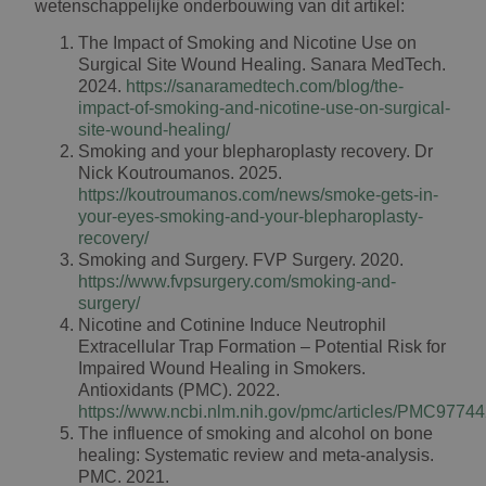
wetenschappelijke onderbouwing van dit artikel:
The Impact of Smoking and Nicotine Use on
Surgical Site Wound Healing. Sanara MedTech.
2024.
https://sanaramedtech.com/blog/the-
impact-of-smoking-and-nicotine-use-on-surgical-
site-wound-healing/
Smoking and your blepharoplasty recovery. Dr
Nick Koutroumanos. 2025.
https://koutroumanos.com/news/smoke-gets-in-
your-eyes-smoking-and-your-blepharoplasty-
recovery/
Smoking and Surgery. FVP Surgery. 2020.
https://www.fvpsurgery.com/smoking-and-
surgery/
Nicotine and Cotinine Induce Neutrophil
Extracellular Trap Formation – Potential Risk for
Impaired Wound Healing in Smokers.
Antioxidants (PMC). 2022.
https://www.ncbi.nlm.nih.gov/pmc/articles/PMC97744
The influence of smoking and alcohol on bone
healing: Systematic review and meta-analysis.
PMC. 2021.