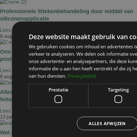
Professionele littekenbehandeling door middel van
siliconenapplicatie
Lees het blogbericht »
Deze website maakt gebruik van co
8 augustus 2024
We gebruiken cookies om inhoud en advertenties t
Ons aanbevolen product voor de beste
verkeer te analyseren. We delen ook informatie ov
postoperatieve zorg voor je littekens.
onze advertentie- en analysepartners, die deze k
informatie die u aan hen heeft verstrekt of die zi
Lees het blogbericht »
van hun diensten.
Privacybeleid
8 augustus 2024
Prestatie
Targeting
Alles wat je moet weten over een ooglidcorrectie:
feiten en fabels ontkracht
Lees het blogbericht »
13 juni 2024
ALLES AFWIJZEN
Wat doet een plastisch chirurg?