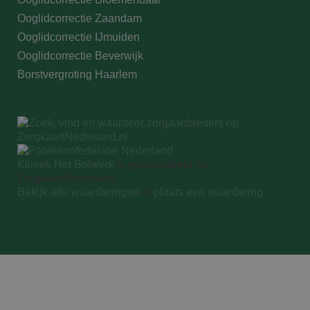
wp-
Sessie
OnTheGoSystems
wpml_current_language
Ltd.
Ooglidcorrectie Zaandam
kliniekhetbolwerk.nl
Ooglidcorrectie IJmuiden
Ooglidcorrectie Beverwijk
Borstvergroting Haarlem
Kliniek Het Bolwerk
is gewaardeerd op
ZorgkaartNederland.
Bekijk alle waarderingen
of
plaats een waardering