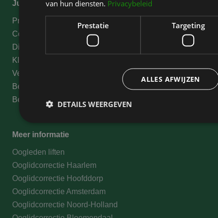
van hun diensten.
Privacybeleid
Juridische informatie
Privacy Statement
Prestatie
Targeting
Cookies
Disclaimer
Klachten
Verklaring medische gegevens
ALLES AFWIJZEN
Behandelvoorwaarden
Betalingsmogelijkheden
DETAILS WEERGEVEN
Meer informatie
Prestatie
Targeting
Fu
Oogleden liften
Prestatiecookies worden gebruikt om te zien hoe bezoekers de webs
Ooglidcorrectie Haarlem
Deze cookies kunnen niet worden gebruikt om een bepaalde bezoeke
Ooglidcorrectie Hoofddorp
Ooglidcorrectie Amsterdam
Ooglidcorrectie Noord-Holland
Naam
Aanbieder
/
Domein
Vervaldatum
Ooglidcorrectie Bloemendaal