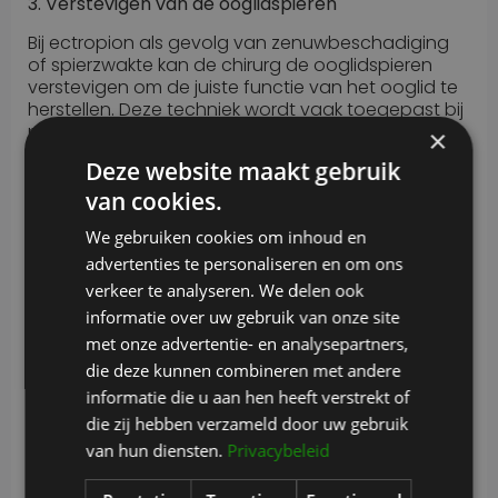
3. Verstevigen van de ooglidspieren
Bij ectropion als gevolg van zenuwbeschadiging
of spierzwakte kan de chirurg de ooglidspieren
verstevigen om de juiste functie van het ooglid te
herstellen. Deze techniek wordt vaak toegepast bij
patiënten met neurologische aandoeningen zoals
×
Bell’s palsy.
Deze website maakt gebruik
Herstel na een
van cookies.
ectropioncorrectie
We gebruiken cookies om inhoud en
advertenties te personaliseren en om ons
Na een ectropioncorrectie is het belangrijk om het
verkeer te analyseren. We delen ook
oog goed te verzorgen om het herstel te
informatie over uw gebruik van onze site
bevorderen en complicaties te voorkomen. De
met onze advertentie- en analysepartners,
hersteltijd varieert afhankelijk van de uitgevoerde
procedure, maar de meeste mensen ervaren een
die deze kunnen combineren met andere
volledig herstel binnen enkele weken.
informatie die u aan hen heeft verstrekt of
die zij hebben verzameld door uw gebruik
Enkele belangrijke aandachtspunten voor het
herstelproces zijn:
van hun diensten.
Privacybeleid
Zwelling en blauwe plekken: Het is normaal om