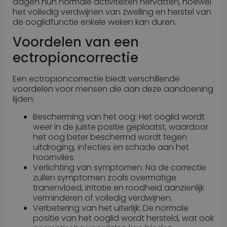
dagen hun normale activiteiten hervatten, hoewel
het volledig verdwijnen van zwelling en herstel van
Naam
Aanbieder
/
Domein
Vervaldatum
de ooglidfunctie enkele weken kan duren.
wp-
Sessie
OnTheGoSystems
wpml_current_language
Ltd.
Voordelen van een
kliniekhetbolwerk.nl
ectropioncorrectie
Een ectropioncorrectie biedt verschillende
voordelen voor mensen die aan deze aandoening
lijden:
Bescherming van het oog: Het ooglid wordt
weer in de juiste positie geplaatst, waardoor
het oog beter beschermd wordt tegen
uitdroging, infecties en schade aan het
Google Privacy Policy
hoornvlies.
n
Verlichting van symptomen: Na de correctie
zullen symptomen zoals overmatige
tranenvloed, irritatie en roodheid aanzienlijk
verminderen of volledig verdwijnen.
Verbetering van het uiterlijk: De normale
positie van het ooglid wordt hersteld, wat ook