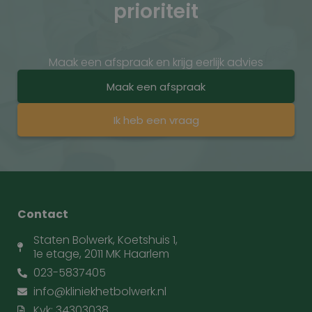
prioriteit
Maak een afspraak en krijg eerlijk advies
Maak een afspraak
Ik heb een vraag
Contact
Staten Bolwerk, Koetshuis 1,
1e etage, 2011 MK Haarlem
023-5837405
info@kliniekhetbolwerk.nl
Kvk: 34303038