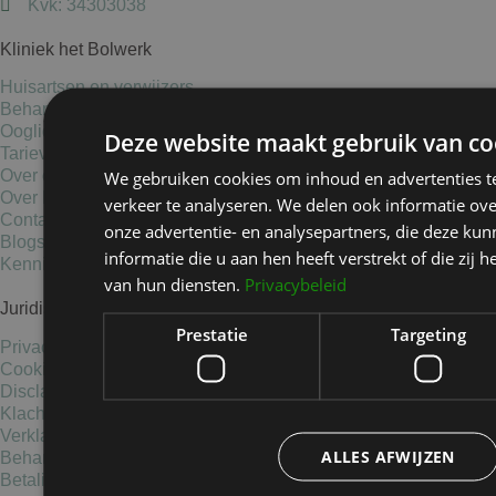
Kvk: 34303038
Kliniek het Bolwerk
Huisartsen en verwijzers
Behandelingen
Ooglidcorrectie
Deze website maakt gebruik van co
Tarieven
Over ons
We gebruiken cookies om inhoud en advertenties t
Over David Jairath
verkeer te analyseren. We delen ook informatie ov
Contact
onze advertentie- en analysepartners, die deze k
Blogs
informatie die u aan hen heeft verstrekt of die zi
Kennisbank
van hun diensten.
Privacybeleid
Juridische informatie
Prestatie
Targeting
Privacy Statement
Cookies
Disclaimer
Klachten
Verklaring medische gegevens
ALLES AFWIJZEN
Behandelvoorwaarden
Betalingsmogelijkheden