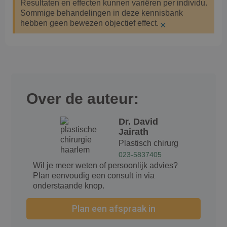
Resultaten en effecten kunnen variëren per individu.
Sommige behandelingen in deze kennisbank
hebben geen bewezen objectief effect.
×
Over de auteur:
Dr. David
Jairath
Plastisch chirurg
023-5837405
Wil je meer weten of persoonlijk advies?
Plan eenvoudig een consult in via
onderstaande knop.
Plan een afspraak in