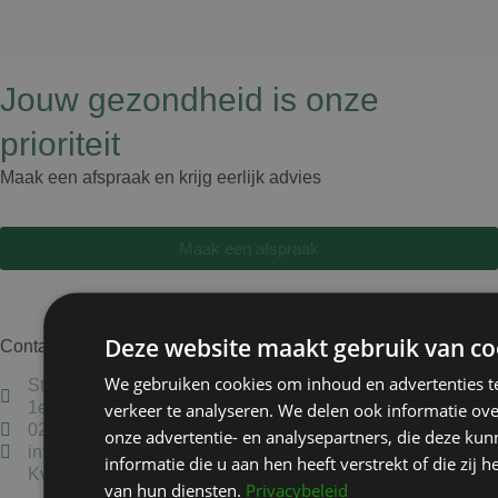
Jouw gezondheid is onze
prioriteit
Maak een afspraak en krijg eerlijk advies
Maak een afspraak
Deze website maakt gebruik van co
Contact
We gebruiken cookies om inhoud en advertenties t
Staten Bolwerk, Koetshuis 1,
1e etage, 2011 MK Haarlem
verkeer te analyseren. We delen ook informatie ov
023-5837405
onze advertentie- en analysepartners, die deze k
info@kliniekhetbolwerk.nl
informatie die u aan hen heeft verstrekt of die zi
Kvk: 34303038
van hun diensten.
Privacybeleid