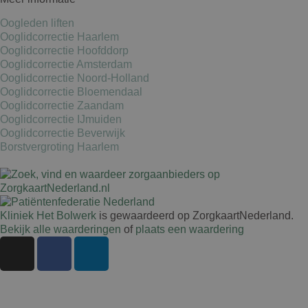
wpml_current_language
Ltd.
kliniekhetbolwerk.nl
Oogleden liften
Ooglidcorrectie Haarlem
Ooglidcorrectie Hoofddorp
Ooglidcorrectie Amsterdam
Ooglidcorrectie Noord-Holland
Ooglidcorrectie Bloemendaal
Ooglidcorrectie Zaandam
Ooglidcorrectie IJmuiden
Ooglidcorrectie Beverwijk
Borstvergroting Haarlem
Kliniek Het Bolwerk
is gewaardeerd op ZorgkaartNederland.
Bekijk alle waarderingen
of
plaats een waardering