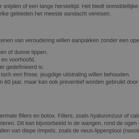
nijden of een lange hersteltijd. Het biedt onmiddellijke
welke gebieden het meeste aandacht vereisen.
 tekenen van veroudering willen aanpakken zonder een op
gen of dunne lippen.
d en voorhoofd.
er gedefinieerd is.
och een frisse, jeugdige uitstraling willen behouden.
 60 jaar, maar kan ook preventief worden gebruikt door j
dermale fillers en botox. Fillers, zoals hyaluronzuur of 
beteren. Dit kan bijvoorbeeld in de wangen, rond de oge
ullen van diepe rimpels, zoals de neus-lippenplooi (nasol