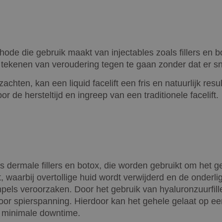
ode die gebruik maakt van injectables zoals fillers en bo
ekenen van veroudering tegen te gaan zonder dat er snij
achten, kan een liquid facelift een fris en natuurlijk re
r de hersteltijd en ingreep van een traditionele facelift.
ls dermale fillers en botox, die worden gebruikt om het ge
t, waarbij overtollige huid wordt verwijderd en de onderlig
mpels veroorzaken. Door het gebruik van hyaluronzuurfill
door spierspanning. Hierdoor kan het gehele gelaat op 
n minimale downtime.