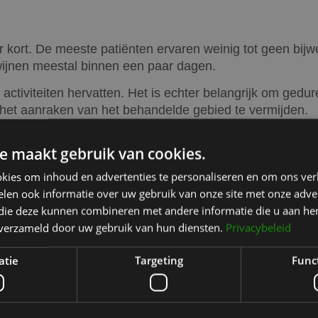
er kort. De meeste patiënten ervaren weinig tot geen bijw
wijnen meestal binnen een paar dagen.
tiviteiten hervatten. Het is echter belangrijk om gedu
 en het aanraken van het behandelde gebied te vermijden.
t volledige effect van botox enkele dagen tot een week kan
e maakt gebruik van cookies.
n en de behandelde gebieden.
kies om inhoud en advertenties te personaliseren en om ons ver
 chirurgische facelift
len ook informatie over uw gebruik van onze site met onze adver
 die deze kunnen combineren met andere informatie die u aan hen
tzelfde doel: het verjongen van het gezicht. Het grootste 
n verzameld door uw gebruik van hun diensten.
Privacybeleid
tie waarbij huid en weefsels worden gelift, wat een lange
-chirurgische oplossing voor milde tot matige veroudering
atie
Targeting
Func
t ernstige huidverslapping, terwijl een liquid facelift id
r van de resultaten: terwijl een chirurgische facelift res
n jaar aanhouden.