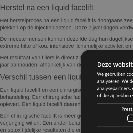
Herstel na een liquid facelift
Het herstelproces na een liquid facelift is doorgaans ze
plekken op de injectieplaatsen. Deze bijwerkingen verd
De meeste mensen kunnen dezelfde dag hun dagelijkse ac
extreme hitte of kou, intensieve lichamelijke activiteit
Het resultaat van fillers is direct zichtbaar, terwijl he
Deze websit
jaar aanhouden, afhankelijk van de gebruikte producte
We gebruiken coo
Verschil tussen een liquid facelift en een
analyseren. We de
analysepartners,
Een liquid facelift en een chirurgische facelift hebben he
of die zij hebbe
behandeling. Een chirurgische facelift vereist een opera
oplevert. Een liquid facelift daarentegen, biedt een niet
Prest
Een chirurgische facelift is meer geschikt voor mensen me
verjonging willen. Een ander belangrijk verschil is de duu
en botox tijdelijke resultaten die enkele maanden tot ee