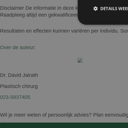
Disclaimer
De informatie in deze kennisbank is uitslui
DETAILS WE
Raadpleeg altijd een gekwalificeerde zorgverlener voor p
Resultaten en effecten kunnen variëren per individu. 
Over de auteur:
Prestatiecookies wor
niet worden gebruikt 
Naam
Dr. David Jairath
wp-
wpml_current_lang
Plastisch chirurg
023-5837405
Wil je meer weten of persoonlijk advies? Plan eenvoudi