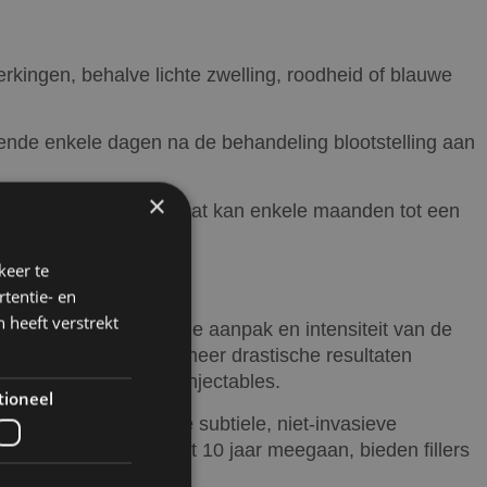
erkingen, behalve lichte zwelling, roodheid of blauwe
rende enkele dagen na de behandeling blootstelling aan
×
 duren. Het totale resultaat kan enkele maanden tot een
keer te
tentie- en
 heeft verstrekt
verschil ligt echter in de aanpak en intensiteit van de
re hersteltijd en vaak meer drastische resultaten
 door het gebruik van injectables.
tioneel
eaal is voor mensen die subtiele, niet-invasieve
ultaten kan geven die tot 10 jaar meegaan, bieden fillers