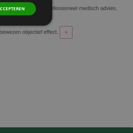
orden beschouwd als professioneel medisch advies.
ACCEPTEREN
ewezen objectief effect.
×
. Deze cookies kunnen
rdt deze cookie
ers. Als u de
 te ondersteunen,
ebruikers die niet