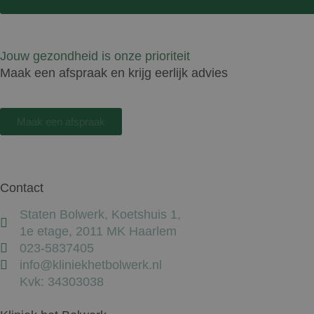
Jouw gezondheid is onze prioriteit
Maak een afspraak en krijg eerlijk advies
Maak een afspraak
Contact
Staten Bolwerk, Koetshuis 1,
1e etage, 2011 MK Haarlem
023-5837405
info@kliniekhetbolwerk.nl
Kvk: 34303038