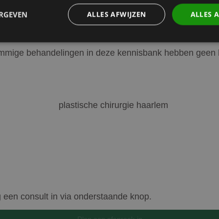
tend bedoeld voor informatieve doeleinden en kan niet w
ERGEVEN
ALLES AFWIJZEN
ALLES 
ersoonlijk advies.
Sommige behandelingen in deze kennisbank hebben geen b
Prestatie
Targeting
Functioneel
den gebruikt om te zien hoe bezoekers de website gebruiken, bijv. analytische cookies
om een bepaalde bezoeker direct te identificeren.
Aanbieder
/
Domein
Vervaldatum
Omschrijving
Sessie
Slaat de huidige taal op. Standaard wo
OnTheGoSystems
uage
alleen ingesteld voor ingelogde gebruik
Ltd.
taalcookie inschakelt om AJAX-filtering
kliniekhetbolwerk.nl
wordt deze cookie ook ingesteld voor g
zijn ingelogd.
g een consult in via onderstaande knop.
Google Privacy Policy