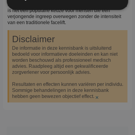
kortere hersteltijd. Door de minder invasieve benadering
is het een populaire keuze voor mensen die een
verjongende ingreep overwegen zonder de intensiteit
Prestatie
Targeting
Functioneel
van een traditionele facelift.
Prestatiecookies worden gebruikt om te zien hoe
Disclaimer
bezoekers de website gebruiken, bijv. analytische
cookies. Deze cookies kunnen niet worden gebruikt
De informatie in deze kennisbank is uitsluitend
om een bepaalde bezoeker direct te identificeren.
bedoeld voor informatieve doeleinden en kan niet
worden beschouwd als professioneel medisch
advies. Raadpleeg altijd een gekwalificeerde
zorgverlener voor persoonlijk advies.
Naam
Aanbieder
/
Domein
Vervaldatum
Resultaten en effecten kunnen variëren per individu.
wp-
Sessie
OnTheGoSystems
wpml_current_language
Ltd.
Sommige behandelingen in deze kennisbank
kliniekhetbolwerk.nl
hebben geen bewezen objectief effect.
×