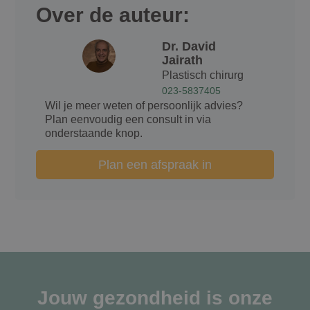
Over de auteur:
Dr. David
Google Privacy Policy
Jairath
n
Plastisch chirurg
023-5837405
Wil je meer weten of persoonlijk advies?
Plan eenvoudig een consult in via
onderstaande knop.
Plan een afspraak in
Jouw gezondheid is onze