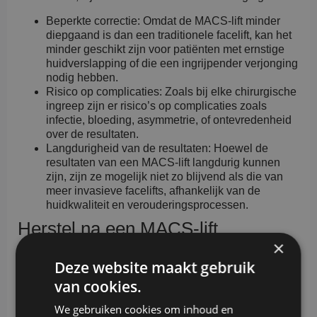
Beperkte correctie: Omdat de MACS-lift minder
diepgaand is dan een traditionele facelift, kan het
minder geschikt zijn voor patiënten met ernstige
huidverslapping of die een ingrijpender verjonging
nodig hebben.
Risico op complicaties: Zoals bij elke chirurgische
ingreep zijn er risico’s op complicaties zoals
infectie, bloeding, asymmetrie, of ontevredenheid
over de resultaten.
Langdurigheid van de resultaten: Hoewel de
resultaten van een MACS-lift langdurig kunnen
zijn, zijn ze mogelijk niet zo blijvend als die van
meer invasieve facelifts, afhankelijk van de
huidkwaliteit en verouderingsprocessen.
Herstel na een MACS-lift
×
De hersteltijd na een MACS-lift is doorgaans korter dan
Deze website maakt gebruik
bij traditionele facelifts. Patiënten kunnen verwachten
van cookies.
dat ze binnen een paar weken weer aan het werk
kunnen, afhankelijk van hun individuele herstelproces.
We gebruiken cookies om inhoud en
Zwelling en blauwe plekken zijn meestal mild en nemen