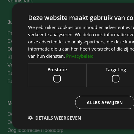
Kennisbank
Deze website maakt gebruik van co
Juridische informatie
We gebruiken cookies om inhoud en advertenties t
Privacy Statement
verkeer te analyseren. We delen ook informatie ov
onze advertentie- en analysepartners, die deze k
Cookies
informatie die u aan hen heeft verstrekt of die zi
Disclaimer
van hun diensten.
Privacybeleid
Klachten
Verklaring medische gegevens
Prestatie
Targeting
Behandelvoorwaarden
Betalingsmogelijkheden
ALLES AFWIJZEN
Meer informatie
Oogleden liften
DETAILS WEERGEVEN
Ooglidcorrectie Haarlem
Ooglidcorrectie Hoofddorp