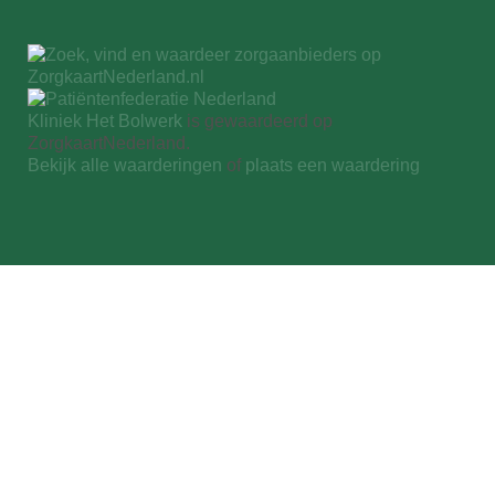
Kliniek Het Bolwerk
is gewaardeerd op
ZorgkaartNederland.
Bekijk alle waarderingen
of
plaats een waardering