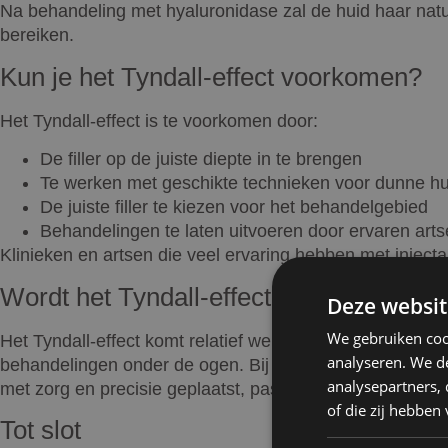
Na behandeling met hyaluronidase zal de huid haar natuu
bereiken.
Kun je het Tyndall-effect voorkomen?
Het Tyndall-effect is te voorkomen door:
De filler op de juiste diepte in te brengen
Te werken met geschikte technieken voor dunne h
De juiste filler te kiezen voor het behandelgebied
Behandelingen te laten uitvoeren door ervaren art
Klinieken en artsen die veel ervaring hebben met inject
Wordt het Tyndall-effect vaak gezien?
Deze websit
We gebruiken coo
Het Tyndall-effect komt relatief weinig voor wanneer de b
analyseren. We de
behandelingen onder de ogen. Bij Kliniek het Bolwerk gaan
analysepartners,
met zorg en precisie geplaatst, passend bij jouw huid en
of die zij hebbe
Tot slot