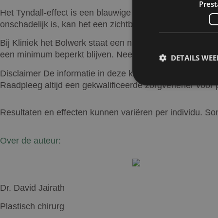
Prest
Het Tyndall-effect is een blauwige verkleuring die kan op
onschadelijk is, kan het een zichtbaar effect geven dat
Bij Kliniek het Bolwerk staat een natuurlijk resultaat v
een minimum beperkt blijven. Neem bij vragen
contact
o
DETAILS WE
Disclaimer
De informatie in deze kennisbank is uitslui
Raadpleeg altijd een gekwalificeerde zorgverlener voor p
Resultaten en effecten kunnen variëren per individu. 
Prestatiecookies wor
niet worden gebruikt 
Over de auteur:
Naam
wp-
Dr. David Jairath
wpml_current_lang
Plastisch chirurg