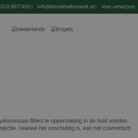
023-5837405
info@kliniekhetbolwerk.nl
Voor verwijzers
aluronzuur-fillers te oppervlakkig in de huid worden
injectie. Hoewel het onschuldig is, kan het cosmetisch