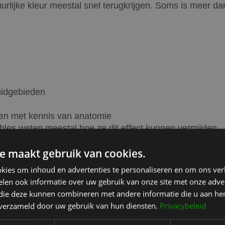
rlijke kleur meestal snel terugkrijgen. Soms is meer da
uidgebieden
sen met kennis van anatomie
ables weten meestal hoe ze dit effect kunnen vermijden.
e maakt gebruik van cookies.
kies om inhoud en advertenties te personaliseren en om ons ver
ehandeling op correcte wijze wordt uitgevoerd. Toch blijf
len ook informatie over uw gebruik van onze site met onze adver
 we altijd uit van een natuurlijke aanpak waarbij veiligh
 die deze kunnen combineren met andere informatie die u aan hen
 gezicht.
n verzameld door uw gebruik van hun diensten.
Privacybeleid