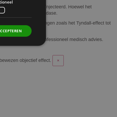
tioneel
r te oppervlakkig is geïnjecteerd. Hoewel het
ehandelen met hyaluronidase.
anden, zodat bijwerkingen zoals het Tyndall-effect tot
ACCEPTEREN
orden beschouwd als professioneel medisch advies.
ewezen objectief effect.
×
. Deze cookies kunnen
rdt deze cookie
ers. Als u de
 te ondersteunen,
ebruikers die niet