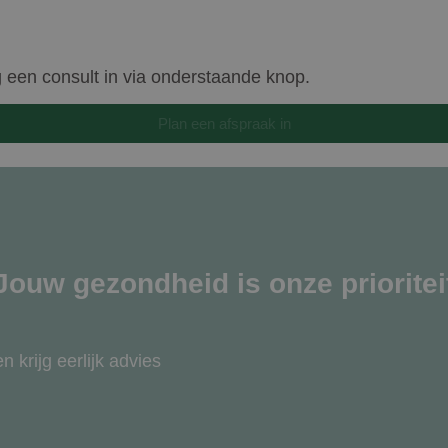
Google Privacy Policy
g een consult in via onderstaande knop.
Plan een afspraak in
Jouw gezondheid is onze prioritei
 krijg eerlijk advies