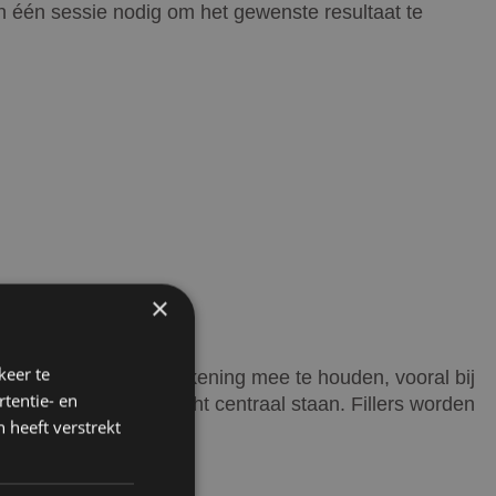
n één sessie nodig om het gewenste resultaat te
×
keer te
t het risico iets om rekening mee te houden, vooral bij
tentie- en
eid, techniek en inzicht centraal staan. Fillers worden
 heeft verstrekt