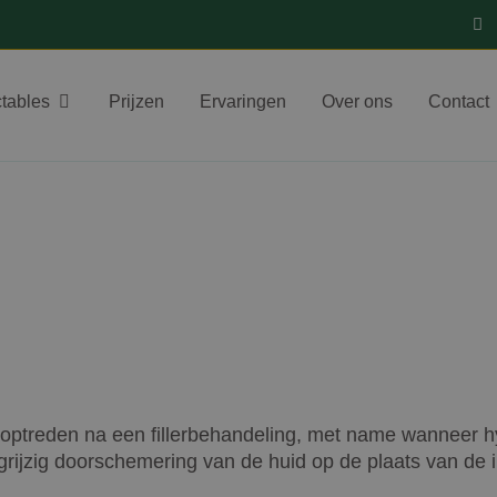
ctables
Prijzen
Ervaringen
Over ons
Contact
 optreden na een fillerbehandeling, met name wanneer hy
f grijzig doorschemering van de huid op de plaats van de 