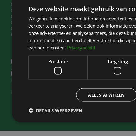
Ooglidcorrectie Noord-Holland
Deze website maakt gebruik van co
Ooglidcorrectie Bloemendaal
Ooglidcorrectie Zaandam
We gebruiken cookies om inhoud en advertenties t
Ooglidcorrectie IJmuiden
verkeer te analyseren. We delen ook informatie ov
Ooglidcorrectie Beverwijk
onze advertentie- en analysepartners, die deze k
Borstvergroting Haarlem
informatie die u aan hen heeft verstrekt of die zi
van hun diensten.
Privacybeleid
Prestatie
Targeting
Kliniek Het Bolwerk
is gewaardeerd op
ZorgkaartNederland.
Bekijk alle waarderingen
of
plaats een waardering
ALLES AFWIJZEN
DETAILS WEERGEVEN
Prestatie
Targeting
Fu