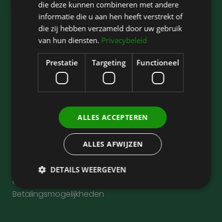
die deze kunnen combineren met andere
Over ons
informatie die u aan hen heeft verstrekt of
Over David Jairath
die zij hebben verzameld door uw gebruik
Contact
van hun diensten.
Privacybeleid
Blogs
Kennisbank
Prestatie
Targeting
Functioneel
Juridische informatie
Privacy Statement
ALLES ACCEPTEREN
Cookies
Disclaimer
ALLES AFWIJZEN
Klachten
Verklaring medische gegevens
DETAILS WEERGEVEN
Behandelvoorwaarden
Betalingsmogelijkheden
Prestatie
Targeting
Functioneel