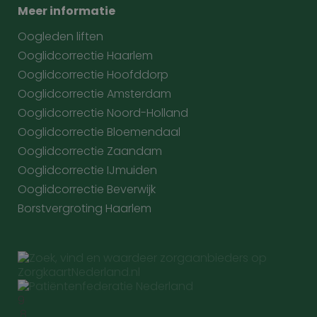
Prestatiecookies worden gebruikt om te zien hoe
Meer informatie
bezoekers de website gebruiken, bijv. analytische
cookies. Deze cookies kunnen niet worden gebruikt
Oogleden liften
om een bepaalde bezoeker direct te identificeren.
Ooglidcorrectie Haarlem
Ooglidcorrectie Hoofddorp
Ooglidcorrectie Amsterdam
Naam
Aanbieder
/
Domein
Vervaldatum
Ooglidcorrectie Noord-Holland
wp-
Sessie
OnTheGoSystems
Ooglidcorrectie Bloemendaal
wpml_current_language
Ltd.
Ooglidcorrectie Zaandam
kliniekhetbolwerk.nl
Ooglidcorrectie IJmuiden
Ooglidcorrectie Beverwijk
Borstvergroting Haarlem
9
Google Privacy Policy
n
.8