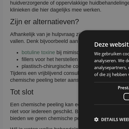
huidverzorgende of oppervlakkige huidbehandelinge
klinieken die hier dagelijks mee werken.
Zijn er alternatieven?
Afhankelijk van je hulpvraag zijn er alternatieven 
vallen. Denk bijvoorbeeld aan:
Deze websit
botuline toxine
bij mimische rimpels of verslap
We gebruiken coo
fillers voor het herstellen van gezichtsvolume 
analyseren. We de
plastisch-chirurgische correcties zoals een oo
analysepartners,
Tijdens een vrijblijvend consult bespreken we graag 
of die zij hebbe
chemische peeling beter aansluit dan een van onze 
Prest
Tot slot
Een chemische peeling kan een effectieve oplossing 
niet voor iedereen geschikt. Bij Kliniek het Bolwerk
bieden we geen chemische peelings aan.
DETAILS WE