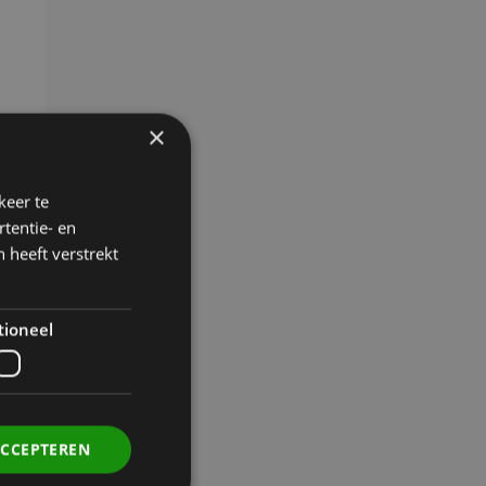
k
×
keer te
tentie- en
 heeft verstrekt
tioneel
ACCEPTEREN