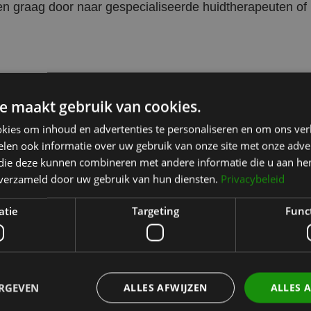
n graag door naar gespecialiseerde huidtherapeuten of
die wél binnen het behandelaanbod van Kliniek het Bolwer
e maakt gebruik van cookies.
ping
kies om inhoud en advertenties te personaliseren en om ons ver
of contour
len ook informatie over uw gebruik van onze site met onze adver
glidcorrectie bij hangende oogleden
 die deze kunnen combineren met andere informatie die u aan hen
wat bij jouw huid en wensen past. Als blijkt dat een
n verzameld door uw gebruik van hun diensten.
Privacybeleid
behandelingen, dan zullen we dat eerlijk aangeven.
atie
Targeting
Func
zijn bij milde huidproblemen of een doffe huid, maar is
 richten we ons op behandelingen met dieper effect, en
ERGEVEN
ALLES AFWIJZEN
ALLES 