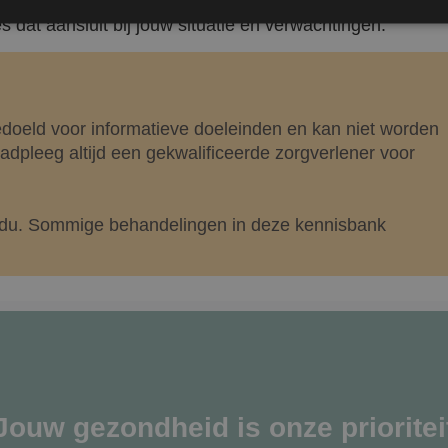
 past? Neem gerust contact op voor een
vrijblijvend consu
dat aansluit bij jouw situatie en verwachtingen.
Prestatie
Targeting
Functioneel
den gebruikt om te zien hoe bezoekers de website gebruiken, bijv. analytische cookies
om een bepaalde bezoeker direct te identificeren.
bedoeld voor informatieve doeleinden en kan niet worden
dpleeg altijd een gekwalificeerde zorgverlener voor
Aanbieder
/
Domein
Vervaldatum
Omschrijving
ividu. Sommige behandelingen in deze kennisbank
Sessie
Slaat de huidige taal op. Standaard wo
OnTheGoSystems
uage
alleen ingesteld voor ingelogde gebruik
Ltd.
taalcookie inschakelt om AJAX-filtering
kliniekhetbolwerk.nl
wordt deze cookie ook ingesteld voor g
zijn ingelogd.
Google Privacy Policy
Jouw gezondheid is onze prioritei