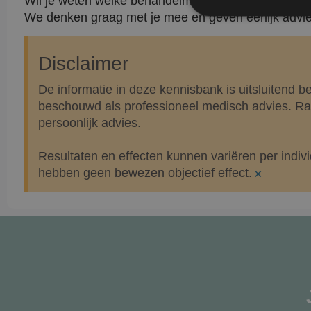
Wil je weten welke behandelmethode bij jouw huid
We denken graag met je mee en geven eerlijk advies 
Disclaimer
Prestatiecookies wor
niet worden gebruikt 
De informatie in deze kennisbank is uitsluitend 
beschouwd als professioneel medisch advies. Raa
persoonlijk advies.
Naam
Resultaten en effecten kunnen variëren per ind
wp-
wpml_current_lang
hebben geen bewezen objectief effect.
×