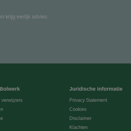
 krijg eerlijk advies
 Bolwerk
Juridische informatie
 verwijzers
Privacy Statement
en
Cookies
ie
Disclaimer
Klachten