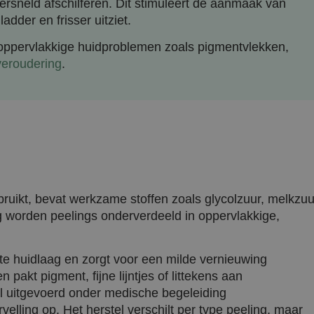
rsneld afschilferen. Dit stimuleert de aanmaak van
adder en frisser uitziet.
oppervlakkige huidproblemen zoals pigmentvlekken,
veroudering
.
bruikt, bevat werkzame stoffen zoals glycolzuur, melkzuu
ng worden peelings onderverdeeld in oppervlakkige,
te huidlaag en zorgt voor een milde vernieuwing
 pakt pigment, fijne lijntjes of littekens aan
al uitgevoerd onder medische begeleiding
velling op. Het herstel verschilt per type peeling, maar