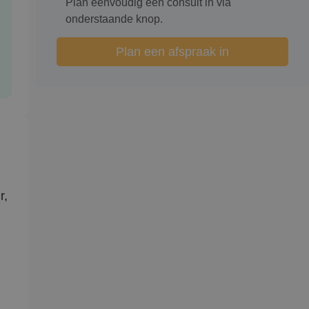
Plan eenvoudig een consult in via
onderstaande knop.
Plan een afspraak in
r,