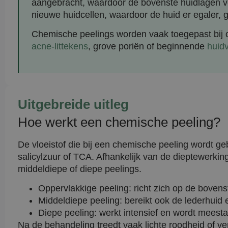
aangebracht, waardoor de bovenste huidlagen ve
nieuwe huidcellen, waardoor de huid er egaler, gl
Chemische peelings worden vaak toegepast bij 
acne-littekens
, grove poriën of beginnende
huid
Uitgebreide uitleg
Hoe werkt een chemische peeling?
De vloeistof die bij een chemische peeling wordt ge
salicylzuur of TCA. Afhankelijk van de dieptewerki
middeldiepe of diepe peelings.
Oppervlakkige peeling: richt zich op de bovens
Middeldiepe peeling: bereikt ook de lederhuid en
Diepe peeling: werkt intensief en wordt meest
Na de behandeling treedt vaak lichte roodheid of ver