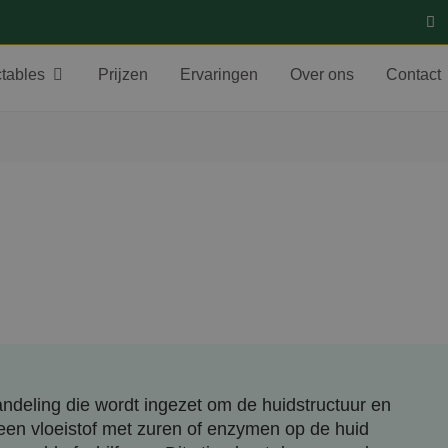
ctables
Prijzen
Ervaringen
Over ons
Contact
deling die wordt ingezet om de huidstructuur en
 een vloeistof met zuren of enzymen op de huid