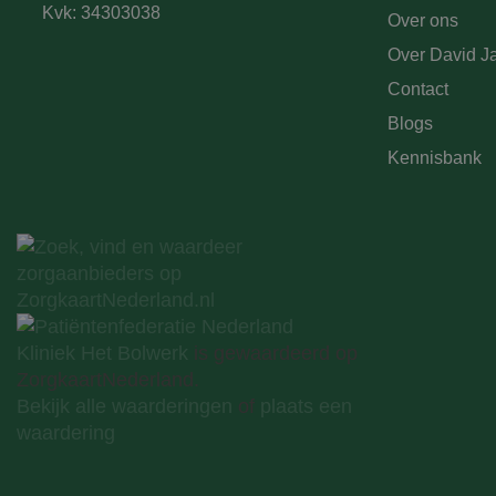
Kvk: 34303038
Over ons
Over David Ja
Contact
Blogs
Kennisbank
Kliniek Het Bolwerk
is gewaardeerd op
ZorgkaartNederland.
Bekijk alle waarderingen
of
plaats een
waardering