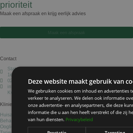
prioriteit
Maak een afspraak en krijg eerlijk advies
Maak een afspraak
Contact
Staten Bolwerk, Koetshuis 1,
1e etage, 2011 MK Haarlem
Deze website maakt gebruik van co
023-5837405
info@kliniekhetbolwerk.nl
We gebruiken cookies om inhoud en advertenties t
Kvk: 34303038
verkeer te analyseren. We delen ook informatie ov
Kliniek het Bolwerk
onze advertentie- en analysepartners, die deze k
informatie die u aan hen heeft verstrekt of die zi
Huisartsen en verwijzers
van hun diensten.
Privacybeleid
Behandelingen
Ooglidcorrectie
Prestatie
Targeting
Tarieven