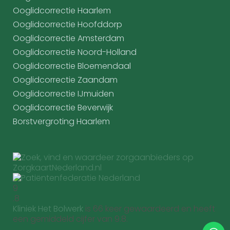
Ooglidcorrectie Haarlem
Ooglidcorrectie Hoofddorp
Ooglidcorrectie Amsterdam
Ooglidcorrectie Noord-Holland
Ooglidcorrectie Bloemendaal
Ooglidcorrectie Zaandam
Ooglidcorrectie IJmuiden
Ooglidcorrectie Beverwijk
Borstvergroting Haarlem
9
.8
Kliniek Het Bolwerk
is 66 keer gewaardeerd en heeft
een gemiddeld cijfer van 9.8.