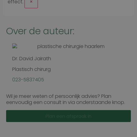
effect.
×
Naam
Aanbieder
/
Domein
Vervaldatum
Over de auteur:
wp-
Sessie
OnTheGoSystems
wpml_current_language
Ltd.
kliniekhetbolwerk.nl
Dr. David Jairath
Plastisch chirurg
023-5837405
Wil je meer weten of persoonlijk advies? Plan
eenvoudig een consult in via onderstaande knop.
Google Privacy Policy
n
Plan een afspraak in