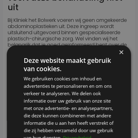
uit
Bij Kliniek het Bolwerk voeren wij geen omgekeerde
abdominoplastieken uit. Deze ingreep wordt
uitsluitend uitgevoerd binnen gespecialiseerde
plastisch-chirurgische zorg. Wel vinden wij het
belangrijk dat je goed geïnformeerd bent over de
×
verschillende operatieve mogelijkheden bij
huidoverschot en lichaamscontouring. Daarom
Deze website maakt gebruik
delen wij deze informatie via onze kennisbank.
van cookies.
Overweeg je een omgekeerde abdominoplastiek,
We gebruiken cookies om inhoud en
dan adviseren wij contact op te nemen met een
ervaren plastisch chirurg die gespecialiseerd is in
advertenties te personaliseren en om ons
buikcorrecties en lichaamscontourende chirurgie.
verkeer te analyseren. We delen ook
Deze kan beoordelen of deze ingreep passend is
informatie over uw gebruik van onze site
bij jouw situatie en wensen.
met onze advertentie- en analysepartners,
Overwegingen en risico’s
die deze kunnen combineren met andere
informatie die u aan hen heeft verstrekt of
Net als bij elke chirurgische ingreep zijn er enkele
die zij hebben verzameld door uw gebruik
risico’s verbonden aan een omgekeerde
van hun diensten.
Privacybeleid