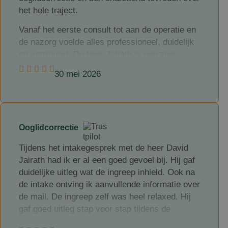
het hele traject.
Heel hartelijk bedankt voor de geweldige zorg.
Ik had mij geen beter team kunnen wensen! 🙌
Vanaf het eerste consult tot aan de operatie en
de nazorg voelde alles professioneel, duidelijk
en vertrouwd. De heer Jairath is een zeer
kundige arts met veel kennis en ervaring. Hij
30 mei 2026
weet precies waar hij over spreekt, stelt je op
je gemak en geeft eerlijk en goed advies.
De ingreep en begeleiding waren wat mij betreft
absoluut 5 sterren waard. Ik ben heel erg blij
Ooglidcorrectie
met het resultaat van de correctie, mijn
klachten zijn verdwenen en ik voel mij er een
Tijdens het intakegesprek met de heer David
stuk beter door.
Jairath had ik er al een goed gevoel bij. Hij gaf
duidelijke uitleg wat de ingreep inhield. Ook na
Mijn complimenten en dank aan de heer
de intake ontving ik aanvullende informatie over
Jairath.
de mail. De ingreep zelf was heel relaxed. Hij
gaf goed uitleg stap voor stap tijdens de
ingreep. Alles gebeurt met een plaatselijke