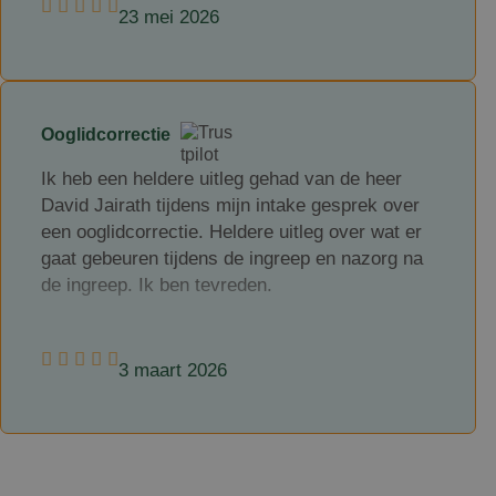
verdoving. We hadden tijdens de ingreep een
23 mei 2026
heel leuk gesprek en voor je het doorhad was
de behandeling afgerond. Ik ontving duidelijke
informatie wat te doen na de ingreep. Na een
week zijn de hechtingen verwijderd. Ik ben erg
Ooglidcorrectie
tevreden met het eindresultaat.
Ik heb een heldere uitleg gehad van de heer
David Jairath tijdens mijn intake gesprek over
een ooglidcorrectie. Heldere uitleg over wat er
gaat gebeuren tijdens de ingreep en nazorg na
de ingreep. Ik ben tevreden.
3 maart 2026