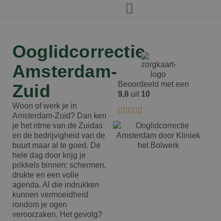
Ooglidcorrectie
Amsterdam-
Beoordeeld met een
Zuid
9,8
uit
10
Woon of werk je in
Amsterdam-Zuid? Dan ken
je het ritme van de Zuidas
en de bedrijvigheid van de
buurt maar al te goed. De
hele dag door krijg je
prikkels binnen: schermen,
drukte en een volle
agenda. Al die indrukken
kunnen vermoeidheid
rondom je ogen
veroorzaken. Het gevolg?