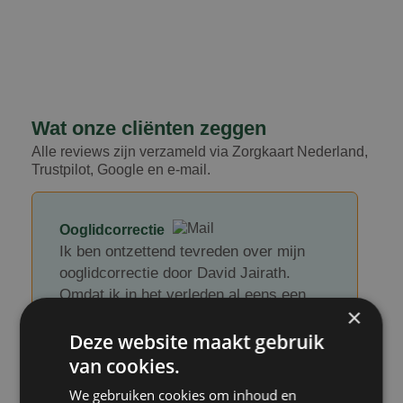
Wat onze cliënten zeggen​
Alle reviews zijn verzameld via Zorgkaart Nederland,
Trustpilot, Google en e-mail.
Ooglidcorrectie
Ik ben ontzettend tevreden over mijn
ooglidcorrectie door David Jairath.
Omdat ik in het verleden al eens een
×
ooglidcorrectie heb ondergaan, had ik
Deze website maakt gebruik
een goed beeld van wat ik kon
verwachten. Juist daardoor viel deze
van cookies.
ervaring extra positief op.
We gebruiken cookies om inhoud en