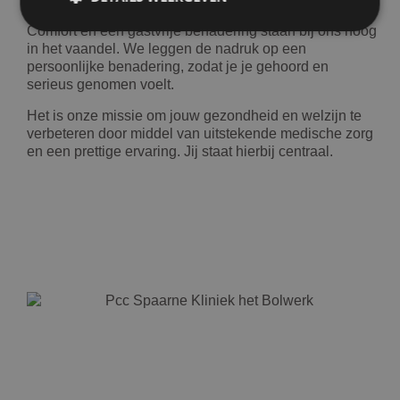
diensten op het hoogste niveau uitvoeren.
aanbevelen aan iedereen die een
ooglidcorrectie overweegt. Een
Comfort en een gastvrije benadering staan bij ons hoog
deskundige chirurg met een prettige,
in het vaandel. We leggen de nadruk op een
persoonlijke benadering en uitstekende
persoonlijke benadering, zodat je je gehoord en
Prestatie
Targeting
Functioneel
serieus genomen voelt.
nazorg. Ik ben erg blij met mijn keuze
Prestatiecookies worden gebruikt om te zien hoe
en het mooie resultaat.
Het is onze missie om jouw gezondheid en welzijn te
bezoekers de website gebruiken, bijv. analytische
cookies. Deze cookies kunnen niet worden gebruikt
verbeteren door middel van uitstekende medische zorg
om een bepaalde bezoeker direct te identificeren.
en een prettige ervaring. Jij staat hierbij centraal.
Naam
Aanbieder
/
Domein
Vervaldatum
wp-
Sessie
OnTheGoSystems
wpml_current_language
Ltd.
kliniekhetbolwerk.nl