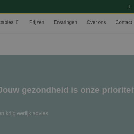
ctables
Prijzen
Ervaringen
Over ons
Contact
Jouw gezondheid is onze prioritei
 krijg eerlijk advies