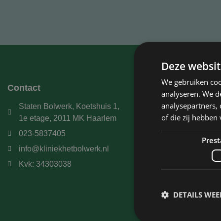
Deze websit
We gebruiken coo
Contact
Kliniek het
analyseren. We de
analysepartners,
Staten Bolwerk, Koetshuis 1,
Huisartsen en
of die zij hebbe
1e etage, 2011 MK Haarlem
Behandeling
023-5837405
Ooglidcorrect
Prest
info@kliniekhetbolwerk.nl
Tarieven
Kvk: 34303038
Over ons
Over David Ja
DETAILS WE
Contact
Blogs