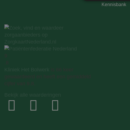
Kennisbank
Prestatiecookies wor
niet worden gebruikt 
Naam
9
wp-
.8
wpml_current_lang
Kliniek Het Bolwerk
is 66 keer
gewaardeerd en heeft een gemiddeld
cijfer van 9.8.
Bekijk alle waarderingen