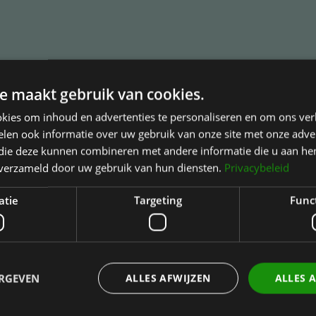
e maakt gebruik van cookies.
kies om inhoud en advertenties te personaliseren en om ons ver
 Bolwerk
Juridische informatie
len ook informatie over uw gebruik van onze site met onze adver
 die deze kunnen combineren met andere informatie die u aan hen
 verwijzers
Privacy Statement
n verzameld door uw gebruik van hun diensten.
Privacybeleid
en
Cookies
ie
Disclaimer
atie
Targeting
Func
Klachten
Verklaring medische gegeven
irath
Behandelvoorwaarden
ERGEVEN
ALLES AFWIJZEN
ALLES 
Betalingsmogelijkheden