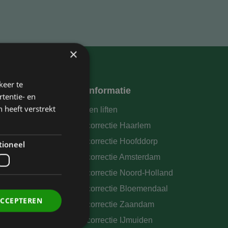
×
keer te
Meer informatie
tentie- en
 heeft verstrekt
Oogleden liften
Ooglidcorrectie Haarlem
Ooglidcorrectie Hoofddorp
tioneel
Ooglidcorrectie Amsterdam
s
Ooglidcorrectie Noord-Holland
Ooglidcorrectie Bloemendaal
ACCEPTEREN
Ooglidcorrectie Zaandam
Ooglidcorrectie IJmuiden