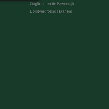
Ooglidcorrectie Beverwijk
Borstvergroting Haarlem
. Deze cookies kunnen
rdt deze cookie
ers. Als u de
 te ondersteunen,
ebruikers die niet