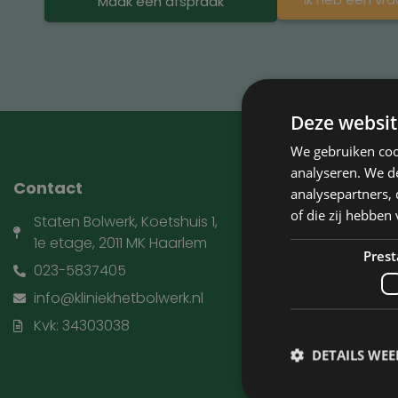
Maak een afspraak
Deze websit
We gebruiken coo
analyseren. We de
Contact
Kliniek he
analysepartners,
of die zij hebbe
Staten Bolwerk, Koetshuis 1,
Huisartsen e
1e etage, 2011 MK Haarlem
Behandelin
Prest
023-5837405
Ooglidcorrec
info@kliniekhetbolwerk.nl
Tarieven
Kvk: 34303038
Over ons
DETAILS WE
Over David J
Contact