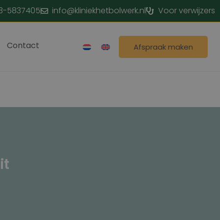
3-5837405
info@kliniekhetbolwerk.nl
Voor verwijzers
Contact
Afspraak maken
it