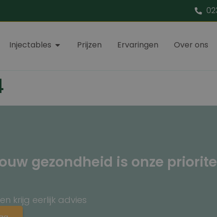
02
Injectables
Prijzen
Ervaringen
Over ons
4
ouw gezondheid is onze priorite
 krijg eerlijk advies
aag