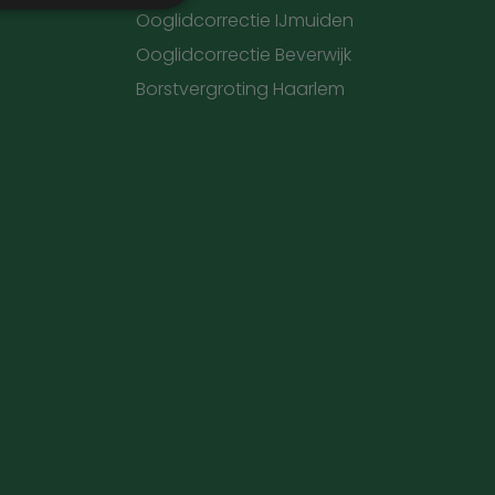
Ooglidcorrectie IJmuiden
Ooglidcorrectie Beverwijk
Borstvergroting Haarlem
. Deze cookies kunnen
rdt deze cookie
ers. Als u de
 te ondersteunen,
ebruikers die niet