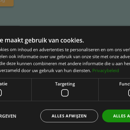
e maakt gebruik van cookies.
kies om inhoud en advertenties te personaliseren en om ons ver
len ook informatie over uw gebruik van onze site met onze adver
t Bolwerk
Juridische informatie
 die deze kunnen combineren met andere informatie die u aan hen
n verzameld door uw gebruik van hun diensten.
Privacybeleid
n verwijzers
Privacy Statement
gen
Cookies
atie
Targeting
Func
tie
Disclaimer
Klachten
Verklaring medische gege
ERGEVEN
ALLES AFWIJZEN
ALLES 
airath
Behandelvoorwaarden
Betalingsmogelijkheden