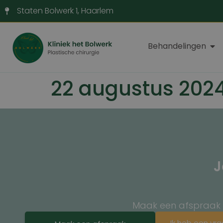
Staten Bolwerk 1, Haarlem
Behandelingen
22 augustus 202
J
Maak een afspraak en
Ik heb een vr