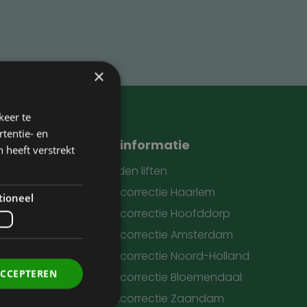
×
keer te
tentie- en
Meer informatie
 heeft verstrekt
Oogleden liften
Ooglidcorrectie Haarlem
tioneel
Ooglidcorrectie Hoofddorp
Ooglidcorrectie Amsterdam
vens
Ooglidcorrectie Noord-Holland
ACCEPTEREN
Ooglidcorrectie Bloemendaal
Ooglidcorrectie Zaandam