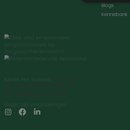
Blogs
Kennisbank
Prestatiecookies wor
niet worden gebruikt 
Naam
wp-
9
wpml_current_lang
.8
Kliniek Het Bolwerk
is 66 keer
gewaardeerd en heeft een
gemiddeld cijfer van 9.8.
Bekijk alle waarderingen