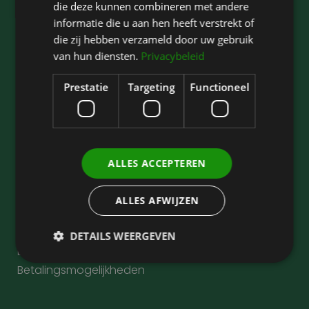
die deze kunnen combineren met andere
Over ons
informatie die u aan hen heeft verstrekt of
Over David Jairath
die zij hebben verzameld door uw gebruik
Contact
van hun diensten.
Privacybeleid
Blogs
Kennisbank
Prestatie
Targeting
Functioneel
Juridische informatie
Privacy Statement
ALLES ACCEPTEREN
Cookies
Disclaimer
ALLES AFWIJZEN
Klachten
Verklaring medische gegevens
DETAILS WEERGEVEN
Behandelvoorwaarden
Betalingsmogelijkheden
Prestatie
Targeting
Functioneel