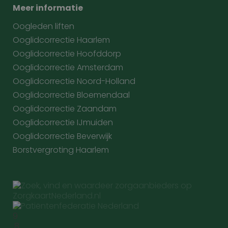
Prestatiecookies worden gebruikt om te zien hoe
Meer informatie
bezoekers de website gebruiken, bijv. analytische
cookies. Deze cookies kunnen niet worden gebruikt
Oogleden liften
om een bepaalde bezoeker direct te identificeren.
Ooglidcorrectie Haarlem
Ooglidcorrectie Hoofddorp
Ooglidcorrectie Amsterdam
Naam
Aanbieder
/
Domein
Vervaldatum
Ooglidcorrectie Noord-Holland
wp-
Sessie
OnTheGoSystems
Ooglidcorrectie Bloemendaal
wpml_current_language
Ltd.
Ooglidcorrectie Zaandam
kliniekhetbolwerk.nl
Ooglidcorrectie IJmuiden
Ooglidcorrectie Beverwijk
Borstvergroting Haarlem
9
Google Privacy Policy
n
.8