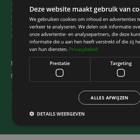
Ooglidcorrectie Noord-Holland
Deze website maakt gebruik van co
Ooglidcorrectie Bloemendaal
Ooglidcorrectie Zaandam
We gebruiken cookies om inhoud en advertenties t
Ooglidcorrectie IJmuiden
verkeer te analyseren. We delen ook informatie ov
Ooglidcorrectie Beverwijk
onze advertentie- en analysepartners, die deze k
Borstvergroting Haarlem
informatie die u aan hen heeft verstrekt of die zi
van hun diensten.
Privacybeleid
Prestatie
Targeting
Kliniek Het Bolwerk
is gewaardeerd op
ZorgkaartNederland.
Bekijk alle waarderingen
of
plaats een waardering
ALLES AFWIJZEN
DETAILS WEERGEVEN
Prestatie
Targeting
Fu