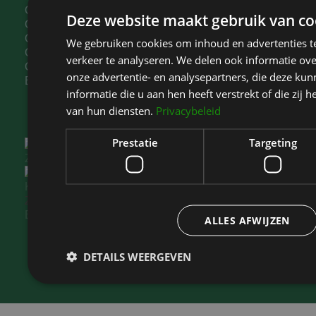
Ooglidcorrectie Noord-Holland
Deze website maakt gebruik van co
Ooglidcorrectie Bloemendaal
Ooglidcorrectie Zaandam
We gebruiken cookies om inhoud en advertenties t
Ooglidcorrectie IJmuiden
verkeer te analyseren. We delen ook informatie ov
Ooglidcorrectie Beverwijk
onze advertentie- en analysepartners, die deze k
Borstvergroting Haarlem
informatie die u aan hen heeft verstrekt of die zi
van hun diensten.
Privacybeleid
Prestatie
Targeting
Kliniek Het Bolwerk
is gewaardeerd op
ZorgkaartNederland.
Bekijk alle waarderingen
of
plaats een waardering
ALLES AFWIJZEN
DETAILS WEERGEVEN
Prestatie
Targeting
Fu