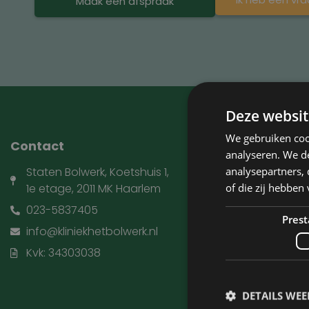
Maak een afspraak
Deze websit
We gebruiken coo
Contact
Kliniek he
analyseren. We de
analysepartners,
Staten Bolwerk, Koetshuis 1,
Huisartsen e
of die zij hebbe
1e etage, 2011 MK Haarlem
Behandelin
023-5837405
Ooglidcorrec
Prest
info@kliniekhetbolwerk.nl
Tarieven
Kvk: 34303038
Over ons
Over David J
DETAILS WE
Contact