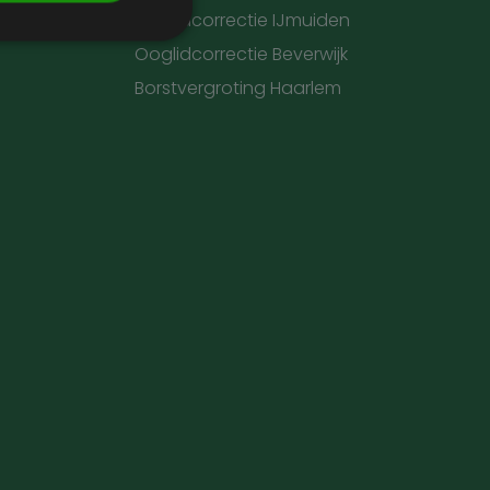
Ooglidcorrectie IJmuiden
Ooglidcorrectie Beverwijk
Borstvergroting Haarlem
. Deze cookies kunnen
rdt deze cookie
ers. Als u de
 te ondersteunen,
ebruikers die niet