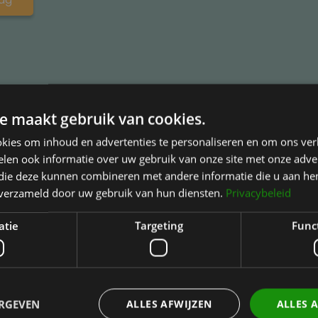
e maakt gebruik van cookies.
kies om inhoud en advertenties te personaliseren en om ons ver
t Bolwerk
Juridische informatie
len ook informatie over uw gebruik van onze site met onze adver
 die deze kunnen combineren met andere informatie die u aan hen
n verwijzers
Privacy Statement
n verzameld door uw gebruik van hun diensten.
Privacybeleid
gen
Cookies
tie
Disclaimer
atie
Targeting
Func
Klachten
Verklaring medische gege
airath
Behandelvoorwaarden
ERGEVEN
ALLES AFWIJZEN
ALLES 
Betalingsmogelijkheden