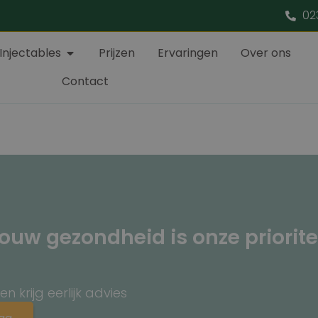
02
Injectables
Prijzen
Ervaringen
Over ons
Contact
ouw gezondheid is onze priorite
 krijg eerlijk advies
aag