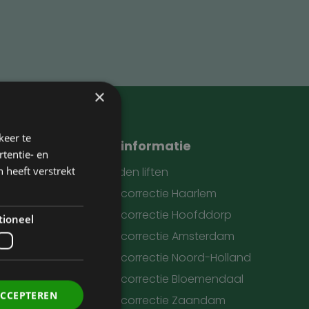
×
keer te
Meer informatie
tentie- en
 heeft verstrekt
Oogleden liften
Ooglidcorrectie Haarlem
Ooglidcorrectie Hoofddorp
tioneel
Ooglidcorrectie Amsterdam
vens
Ooglidcorrectie Noord-Holland
Ooglidcorrectie Bloemendaal
ACCEPTEREN
Ooglidcorrectie Zaandam