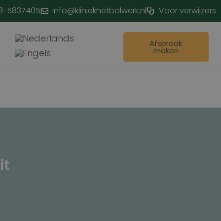
3-5837405
info@kliniekhetbolwerk.nl
Voor verwijzers
Afspraak
maken
it