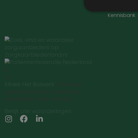
Blogs
Kennisbank
Prestatiecookies wor
niet worden gebruikt 
Naam
9
wp-
.8
wpml_current_lang
Kliniek Het Bolwerk
is 66 keer
gewaardeerd en heeft een
gemiddeld cijfer van 9.8.
Bekijk alle waarderingen