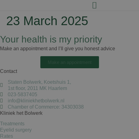
23 March 2025
Your health is my priority
Make an appointment and I’ll give you honest advice
Make an appointment
Contact
Staten Bolwerk, Koetshuis 1,
1st floor, 2011 MK Haarlem
023-5837405
info@kliniekhetbolwerk.nl
Chamber of Commerce: 34303038
Kliniek het Bolwerk
Treatments
Eyelid surgery
Rates