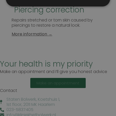
Piercing correction
Prestatie
Targeting
Functioneel
Repairs stretched or torn skin caused by
piercings to restore a natural look.
Prestatiecookies worden gebruikt om te zien hoe
bezoekers de website gebruiken, bijv. analytische
More information →
cookies. Deze cookies kunnen niet worden gebruikt
om een bepaalde bezoeker direct te identificeren.
Your health is my priority
Naam
Aanbieder
/
Domein
Vervaldatum
Make an appointment and I’ll give you honest advice
wp-
Sessie
OnTheGoSystems
wpml_current_language
Ltd.
kliniekhetbolwerk.nl
Make an appointment
Contact
Staten Bolwerk, Koetshuis 1,
1st floor, 2011 MK Haarlem
023-5837405
info@kliniekhetbolwerk.nl