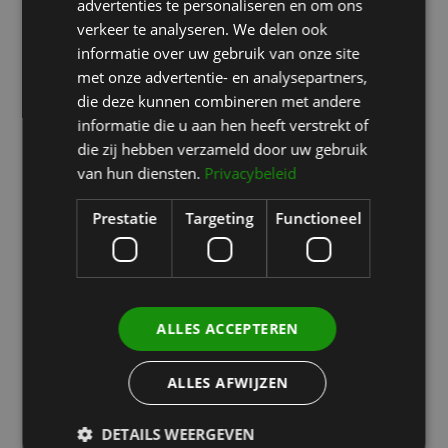
advertenties te personaliseren en om ons
appearance.
verkeer te analyseren. We delen ook
informatie over uw gebruik van onze site
met onze advertentie- en analysepartners,
die deze kunnen combineren met andere
More information →
informatie die u aan hen heeft verstrekt of
die zij hebben verzameld door uw gebruik
van hun diensten.
Privacybeleid
Prestatie
Targeting
Functioneel
Abdominoplasty
Removes excess skin and tightens the
ALLES ACCEPTEREN
abdomen for a flatter and firmer result.
More information →
ALLES AFWIJZEN
DETAILS WEERGEVEN