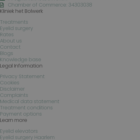
Chamber of Commerce: 34303038
Kliniek het Bolwerk
Treatments
Google Privacy Policy
n
Eyelid surgery
Rates
About us
Contact
Blogs
Knowledge base
Legal Information
Privacy Statement
Cookies
Disclaimer
Complaints
Medical data statement
Treatment conditions
Payment options
Learn more
Eyelid elevators
Eyelid surgery Haarlem