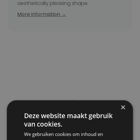
aesthetically pleasing shape.
More information →
Scar correction
×
Deze website maakt gebruik
van cookies.
Reduces the visibility of bothersome or
We gebruiken cookies om inhoud en
thickened scars for a smoother skin