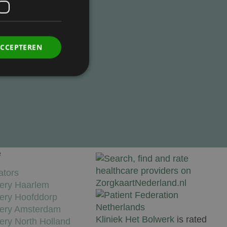
ACCEPTEREN
. Deze cookies kunnen
e
ators
rdt deze cookie
gery Haarlem
ers. Als u de
 te ondersteunen,
gery Hoofddorp
ebruikers die niet
gery Amsterdam
Kliniek Het Bolwerk
is rated
gery North Holland