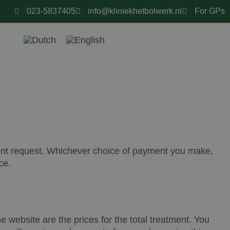
023-5837405
info@kliniekhetbolwerk.nl
For GPs
ayment request. Whichever choice of payment you make,
ce.
 website are the prices for the total treatment. You