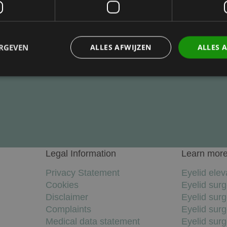
ERGEVEN
ALLES AFWIJZEN
ALLES 
Make an appointment
Prestatie
Targeting
Functioneel
den gebruikt om te zien hoe bezoekers de website gebruiken, bijv. analytische cookies
om een bepaalde bezoeker direct te identificeren.
Legal Information
Learn mor
Aanbieder
/
Domein
Vervaldatum
Omschrijving
Privacy Statement
Eyelid elev
Sessie
Slaat de huidige taal op. Standaard wo
OnTheGoSystems
Cookies
Eyelid sur
uage
alleen ingesteld voor ingelogde gebruik
Ltd.
taalcookie inschakelt om AJAX-filtering
kliniekhetbolwerk.nl
Disclaimer
Eyelid sur
wordt deze cookie ook ingesteld voor g
zijn ingelogd.
Complaints
Eyelid sur
Medical data statement
Eyelid sur