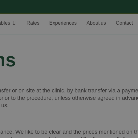
ables
Rates
Experiences
About us
Contact
ns
nsfer or on site at the clinic, by bank transfer via a p
rior to the procedure, unless otherwise agreed in advan
 us.
ance. We like to be clear and the prices mentioned on the