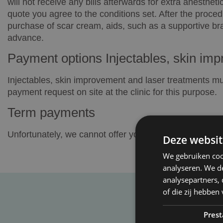
will not receive any bills afterwards for extra anesthet
quote you agree to the conditions set. After the procedu
purchase of scar cream, aids, such as a supportive bra 
advance.
Payment options Injectables, skin im
Injectables, skin improvement and laser treatments mu
payment request on site at the clinic for this purpose.
Term payments
Unfortunately, we cannot offer you the option of paying
Deze websit
We gebruiken coo
analyseren. We de
analysepartners,
of die zij hebbe
Prest