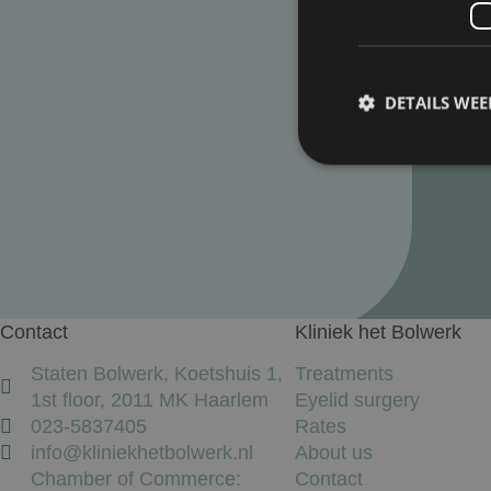
Your health is my priority
Make an appointment and I’ll give you honest advice
DETAILS WE
Prestatiecookies wor
niet worden gebruikt 
Contact
Kliniek het Bolwerk
Naam
Staten Bolwerk, Koetshuis 1,
Treatments
wp-
1st floor, 2011 MK Haarlem
Eyelid surgery
wpml_current_lang
023-5837405
Rates
info@kliniekhetbolwerk.nl
About us
Chamber of Commerce:
Contact