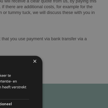
u will receive a clear quote from us, by paying this
If there are additional costs, for example for the
on or tummy tuck, we will discuss these with you in
 that you use payment via bank transfer via a
×
keer te
tentie- en
 heeft verstrekt
tioneel