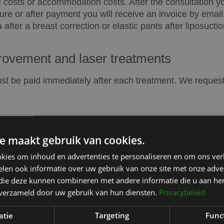
ic costs or accommodation costs. After the consultation yo
re or after payment you will receive an invoice by email. 
after a breast correction or elastic pants after liposucti
provement and laser treatments
st be paid immediately after each treatment. We request
 in installments.
e maakt gebruik van cookies.
kies om inhoud en advertenties te personaliseren en om ons ver
len ook informatie over uw gebruik van onze site met onze adver
 die deze kunnen combineren met andere informatie die u aan hen
n verzameld door uw gebruik van hun diensten.
Privacybeleid
atie
Targeting
Func