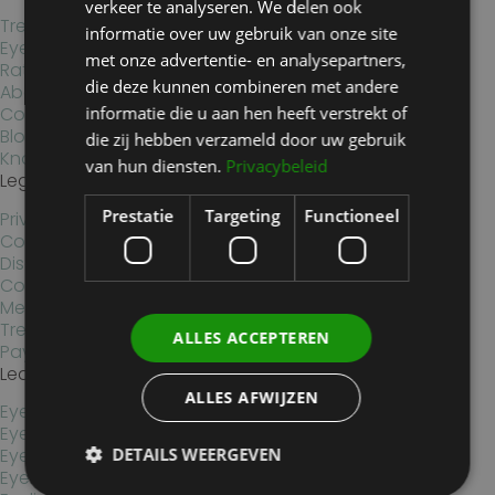
verkeer te analyseren. We delen ook
Treatments
informatie over uw gebruik van onze site
Eyelid surgery
met onze advertentie- en analysepartners,
Rates
die deze kunnen combineren met andere
About us
informatie die u aan hen heeft verstrekt of
Contact
Blogs
die zij hebben verzameld door uw gebruik
Knowledge base
van hun diensten.
Privacybeleid
Legal Information
Prestatie
Targeting
Functioneel
Privacy Statement
Cookies
Disclaimer
Complaints
Medical data statement
Treatment conditions
ALLES ACCEPTEREN
Payment options
Learn more
ALLES AFWIJZEN
Eyelid elevators
Eyelid surgery Haarlem
DETAILS WEERGEVEN
Eyelid surgery Hoofddorp
Eyelid surgery Amsterdam