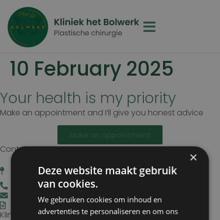
10 February 2025
Your health is my priority
Make an appointment and I’ll give you honest advice
Make an appointment
Contact
×
Staten Bolwerk, Koetshuis 1,
Deze website maakt gebruik
1st floor, 2011 MK Haarlem
van cookies.
023-5837405
info@kliniekhetbolwerk.nl
We gebruiken cookies om inhoud en
Chamber of Commerce: 34303038
advertenties te personaliseren en om ons
Kliniek het Bolwerk