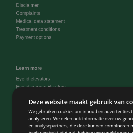
Disclaimer
Complaints
Medical data statement
Treatment conditions
Payment options
Learn more
Eyelid elevators
Eyelid surgery Haarlem
Eyelid surgery Hoofddorp
Deze website maakt gebruik van co
Eyelid surgery Amsterdam
We gebruiken cookies om inhoud en advertenties t
Eyelid surgery North Holland
analyseren. We delen ook informatie over uw gebru
Eyelid surgery Bloemendaal
en analysepartners, die deze kunnen combineren m
Eyelid surgery Zaandam
heeft verstrekt of die zij hebben verzameld door u