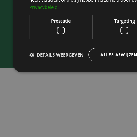
Privacybeleid
Prestatie
Targeting
Kliniek Het Bolwerk
is rated highly on
ZorgkaartNederland.
View all ratings
or
post a rating
DETAILS WEERGEVEN
ALLES AFWIJZE
Prestatie
Targeting
Prestatiecookies worden gebruikt om te zien hoe bezoekers de webs
cookies kunnen niet worden gebruikt om een bepaalde bezoeker dir
Naam
Aanbieder
/
Domein
Vervaldatum
wp-
Sessie
OnTheGoSystems