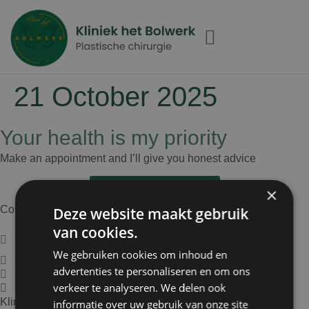
21 October 2025
Your health is my priority
Make an appointment and I’ll give you honest advice
Make an appointment
×
Contact
Deze website maakt gebruik
van cookies.
Staten Bolwerk, Koetshuis 1,
1st floor, 2011 MK Haarlem
We gebruiken cookies om inhoud en
023-5837405
advertenties te personaliseren en om ons
info@kliniekhetbolwerk.nl
verkeer te analyseren. We delen ook
Chamber of Commerce: 34303038
Kliniek het Bolwerk
informatie over uw gebruik van onze site