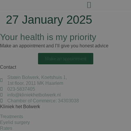
27 January 2025
Your health is my priority
Make an appointment and I’ll give you honest advice
Make an appointment
Contact
Staten Bolwerk, Koetshuis 1,
1st floor, 2011 MK Haarlem
023-5837405
info@kliniekhetbolwerk.nl
Chamber of Commerce: 34303038
Kliniek het Bolwerk
Treatments
Eyelid surgery
Rates